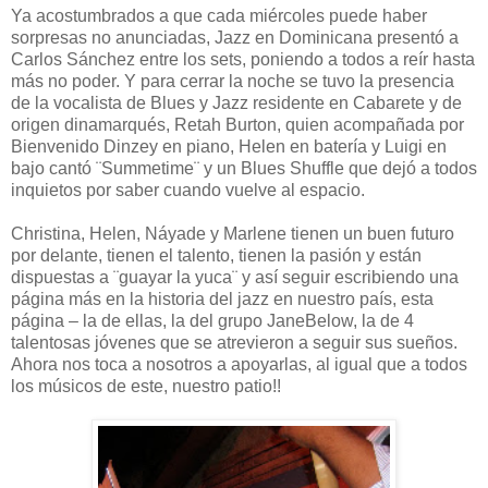
Ya acostumbrados a que cada miércoles puede haber
sorpresas no anunciadas, Jazz en Dominicana presentó a
Carlos Sánchez entre los sets, poniendo a todos a reír hasta
más no poder. Y para cerrar la noche se tuvo la presencia
de la vocalista de Blues y Jazz residente en Cabarete y de
origen dinamarqués, Retah Burton, quien acompañada por
Bienvenido Dinzey en piano, Helen en batería y Luigi en
bajo cantó ¨Summetime¨ y un Blues Shuffle que dejó a todos
inquietos por saber cuando vuelve al espacio.
Christina, Helen, Náyade y Marlene tienen un buen futuro
por delante, tienen el talento, tienen la pasión y están
dispuestas a ¨guayar la yuca¨ y así seguir escribiendo una
página más en la historia del jazz en nuestro país, esta
página – la de ellas, la del grupo JaneBelow, la de 4
talentosas jóvenes que se atrevieron a seguir sus sueños.
Ahora nos toca a nosotros a apoyarlas, al igual que a todos
los músicos de este, nuestro patio!!