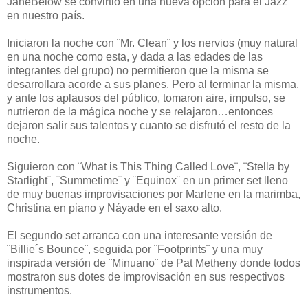
JaneBelow se convirtió en una nueva opción para el Jazz
en nuestro país.
Iniciaron la noche con ¨Mr. Clean¨ y los nervios (muy natural
en una noche como esta, y dada a las edades de las
integrantes del grupo) no permitieron que la misma se
desarrollara acorde a sus planes. Pero al terminar la misma,
y ante los aplausos del público, tomaron aire, impulso, se
nutrieron de la mágica noche y se relajaron…entonces
dejaron salir sus talentos y cuanto se disfrutó el resto de la
noche.
Siguieron con ¨What is This Thing Called Love¨, ¨Stella by
Starlight¨, ¨Summetime¨ y ¨Equinox¨ en un primer set lleno
de muy buenas improvisaciones por Marlene en la marimba,
Christina en piano y Náyade en el saxo alto.
El segundo set arranca con una interesante versión de
¨Billie´s Bounce¨, seguida por ¨Footprints¨ y una muy
inspirada versión de ¨Minuano¨ de Pat Metheny donde todos
mostraron sus dotes de improvisación en sus respectivos
instrumentos.