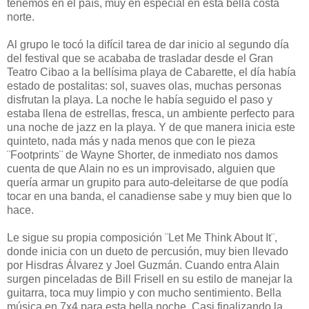
tenemos en el país, muy en especial en esta bella costa
norte.
Al grupo le tocó la difícil tarea de dar inicio al segundo día
del festival que se acababa de trasladar desde el Gran
Teatro Cibao a la bellísima playa de Cabarette, el día había
estado de postalitas: sol, suaves olas, muchas personas
disfrutan la playa. La noche le había seguido el paso y
estaba llena de estrellas, fresca, un ambiente perfecto para
una noche de jazz en la playa. Y de que manera inicia este
quinteto, nada más y nada menos que con le pieza
¨Footprints¨ de Wayne Shorter, de inmediato nos damos
cuenta de que Alain no es un improvisado, alguien que
quería armar un grupito para auto-deleitarse de que podía
tocar en una banda, el canadiense sabe y muy bien que lo
hace.
Le sigue su propia composición ¨Let Me Think About It¨,
donde inicia con un dueto de percusión, muy bien llevado
por Hisdras Álvarez y Joel Guzmán. Cuando entra Alain
surgen pinceladas de Bill Frisell en su estilo de manejar la
guitarra, toca muy limpio y con mucho sentimiento. Bella
música en 7x4 para esta bella noche. Casi finalizando la