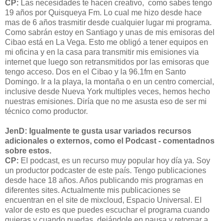
CP:
Las necesidades te hacen creativo, como sabes tengo
19 años por Quisqueya Fm. Lo cual me hizo desde hace
mas de 6 años trasmitir desde cualquier lugar mi programa.
Como sabrán estoy en Santiago y unas de mis emisoras del
Cibao está en La Vega. Esto me obligó a tener equipos en
mi oficina y en la casa para transmitir mis emisiones via
internet que luego son retransmitidos por las emisoras que
tengo acceso. Dos en el Cibao y la 96.1fm en Santo
Domingo. Ir a la playa, la montaña o en un centro comercial,
inclusive desde Nueva York multiples veces, hemos hecho
nuestras emisiones. Diría que no me asusta eso de ser mi
técnico como productor.
JenD: Igualmente te gusta usar variados recursos
adicionales o externos, como el Podcast - comentadnos
sobre estos.
CP:
El podcast, es un recurso muy popular hoy día ya. Soy
un productor podcaster de este país. Tengo publicaciones
desde hace 18 años. Años publicando mis programas en
diferentes sites. Actualmente mis publicaciones se
encuentran en el site de mixcloud, Espacio Universal. El
valor de esto es que puedes escuchar el programa cuando
quieras y cuando puedas, dejándole en pausa y retornar a