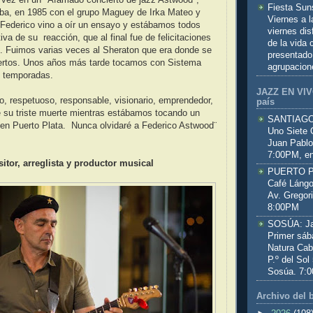
a vez en un "Afamado concierto de jazz Astwood",
Fiesta Sun
aba, en 1985 con el grupo Maguey de Irka Mateo y
Viernes a 
Federico vino a oír un ensayo y estábamos todos
viernes dis
va de su reacción, que al final fue de felicitaciones
de la vida
l. Fuimos varias veces al Sheraton que era donde se
presentado
ertos. Unos años más tarde tocamos con Sistema
agrupacion
 temporadas.
JAZZ EN VIVO
, respetuoso, responsable, visionario, emprendedor,
país
 su triste muerte mientras estábamos tocando un
SANTIAGO:
 en Puerto Plata. Nunca olvidaré a Federico Astwood¨
Uno Siete 
Juan Pablo
7:00PM, en
itor, arreglista y productor musical
PUERTO PL
Café Lángo
Av. Gregor
8:00PM
SOSÚA: Jaz
Primer sáb
Natura Cab
P.º del Sol
Sosúa. 7:
Archivo del 