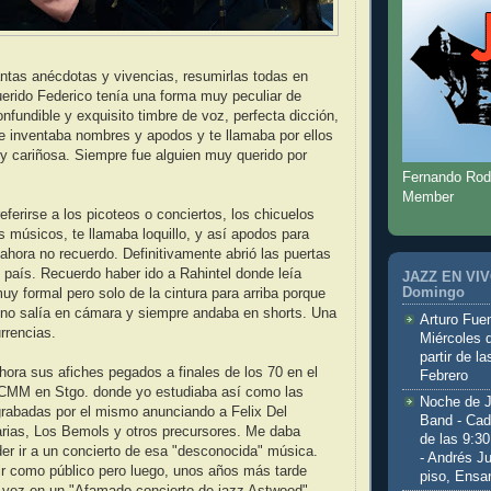
 tantas anécdotas y vivencias, resumirlas todas en
uerido Federico tenía una forma muy peculiar de
nfundible y exquisito timbre de voz, perfecta dicción,
e inventaba nombres y apodos y te llamaba por ellos
 y cariñosa. Siempre fue alguien muy querido por
Fernando Rod
Member
eferirse a los picoteos o conciertos, los chicuelos
os músicos, te llamaba loquillo, y así apodos para
hora no recuerdo. Definitivamente abrió las puertas
o país. Recuerdo haber ido a Rahintel donde leía
JAZZ EN VIVO
Domingo
uy formal pero solo de la cintura para arriba porque
 no salía en cámara y siempre andaba en shorts. Una
Arturo Fuen
rrencias.
Miércoles 
partir de l
ra sus afiches pegados a finales de los 70 en el
Febrero
CMM en Stgo. donde yo estudiaba así como las
Noche de 
grabadas por el mismo anunciando a Felix Del
Band - Cad
arias, Los Bemols y otros precursores. Me daba
de las 9:3
er ir a un concierto de esa "desconocida" música.
- Andrés J
ir como público pero luego, unos años más tarde
piso, Ensa