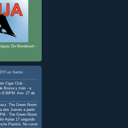
riguez De Mondesert -
!!! en Santo
te Cigar Club -
de Bossa y más - a
as 8:30PM. Ave. 27 de
Jazz: The Green Room
a dos Jueves a partir
0PM - The Green Room
ulio Aybar 17 segundo
nche Piantini. No cover