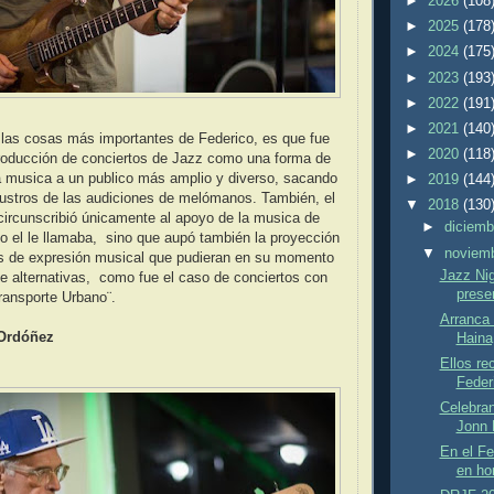
►
2026
(108
►
2025
(178
►
2024
(175
►
2023
(193
►
2022
(191
►
2021
(140
 las cosas más importantes de Federico, es que fue
►
2020
(118
 producción de conciertos de Jazz como una forma de
a musica a un publico más amplio y diverso, sacando
►
2019
(144
austros de las audiciones de melómanos. También, el
▼
2018
(130
ircunscribió únicamente al apoyo de la musica de
►
diciem
 el le llamaba, sino que aupó también la proyección
▼
noviem
s de expresión musical que pudieran en su momento
Jazz Nig
e alternativas, como fue el caso de conciertos con
prese
ransporte Urbano¨.
Arranca
 Ordóñez
Haina
Ellos re
Feder
Celebran
Jonn 
En el Fe
en ho