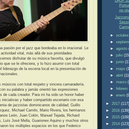
DRJF 20
Portu
no olv
Jazzoma
Sessi
Carme
►
octubr
►
septie
a pasión por el jazz que bordeaba en lo irracional. Le
►
agosto
 actividad vital, más allá de sus prioridades
►
julio
(15
ernos disfrutar de su música favorita, que divulgó
►
junio
(1
o que se le ofreciera, y lo hizo asumir con total
►
mayo
(
l liderazgo de la escena local en la presentación de
 nacionales.
►
abril
(11
►
marzo
 músicos con total respeto y sincera camaradería.
►
febrero
on su palabra y jamás orientó las expresiones
as de cada creador. Para mi ha sido un honor haber
►
enero
(
s iniciativas y haber compartido escenario con esa
►
2017
(117
enia de jazzistas dominicanos de calidad; Guillo
ázquez, Michael Camilo, Mario Rivera, los hermanos
►
2016
(139
manos León, Juan Colón, Manuel Tejada, Richard
►
2015
(109
, Luís José Mella, Guarionex Aquino y muchos otros
►
2014
(123
aron los múltiples espacios en los que Federico