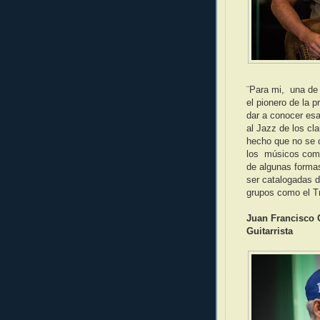
¨Para mi, una de
el pionero de la
dar a conocer es
al Jazz de los cl
hecho que no se c
los músicos como
de algunas forma
ser catalogadas d
grupos como el T
Juan Francisco
Guitarrista