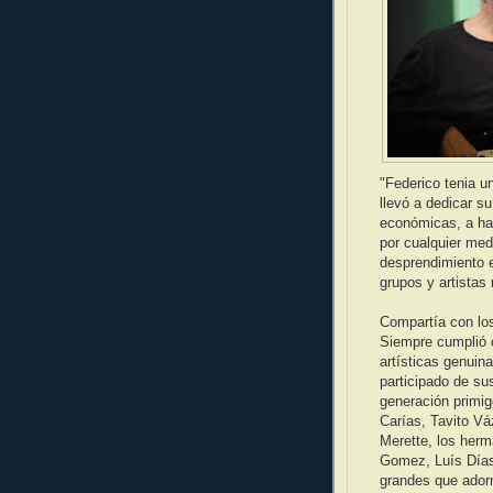
"Federico tenia un
llevó a dedicar su
económicas, a hac
por cualquier medi
desprendimiento e
grupos y artistas
Compartía con los
Siempre cumplió c
artísticas genuin
participado de su
generación primig
Carías, Tavito V
Merette, los her
Gomez, Luís Días
grandes que adorn