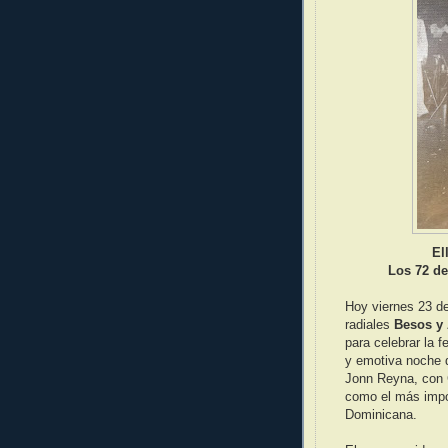
El
Los 72 de
Hoy viernes 23 d
radiales
Besos y
para celebrar la f
y emotiva noche d
Jonn Reyna, con 
como el más impor
Dominicana.