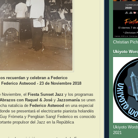
Christian Pic
Ukiyoto Wor
los recuerdan y celebran a Federico
 Federico Astwood - 23 de Noviembre 2018
e Noviembre, el
Fiesta Sunset Jazz
y los programas
 Abrazos con Raquel & José
y
Jazzomanía
se unen
echa natalicia de
Federico Astwood
en una especial
onde se presentará el electrizante pianista holandés
Guy Frómeta y Pengbian Sang! Federico es conocido
tante propulsor del Jazz en la República
Ukiyoto Word
2021