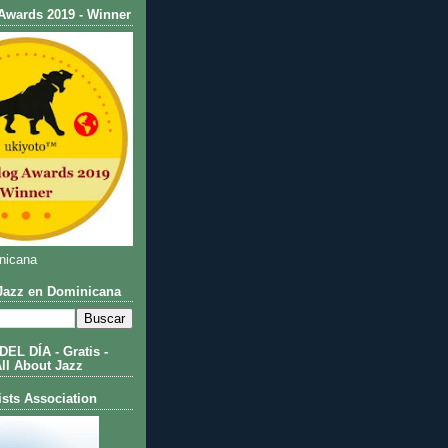
Awards 2019 - Winner
nicana
azz en Dominicana
L DÍA - Gratis -
All About Jazz
ists Association