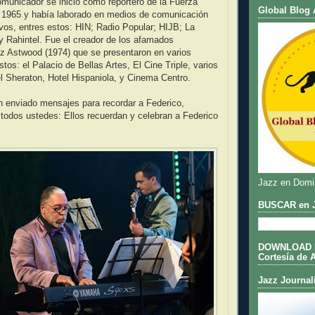
municador se inició como reportero de la Fuerza
Global Blog 
1965 y había laborado en medios de comunicación
sivos, entres estos: HIN; Radio Popular; HIJB; La
 Rahintel. Fue el creador de los afamados
z Astwood (1974) que se presentaron en varios
tos: el Palacio de Bellas Artes, El Cine Triple, varios
l Sheraton, Hotel Hispaniola, y Cinema Centro.
n enviado mensajes para recordar a Federico,
todos ustedes: Ellos recuerdan y celebran a Federico
Jazz en Domi
BUSCAR en J
DOWNLOAD DE
Cortesía de 
Jazz Journal