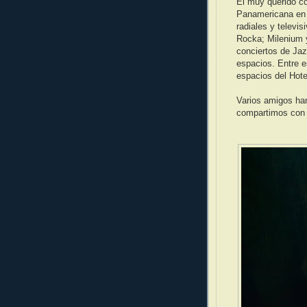
El muy querido co
Panamericana en 
radiales y televi
Rocka; Milenium y
conciertos de Jaz
espacios. Entre es
espacios del Hote
Varios amigos ha
compartimos con 