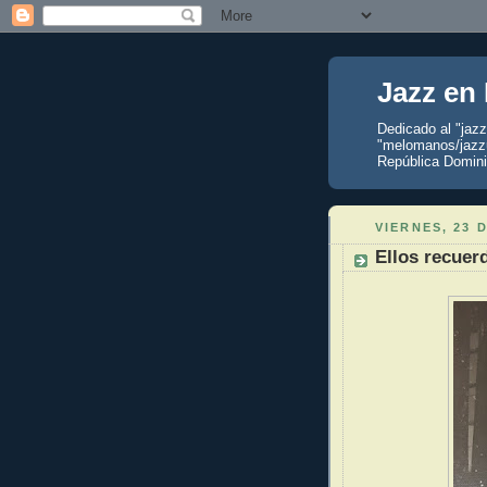
Jazz en
Dedicado al "jaz
"melomanos/jazzu
República Domini
VIERNES, 23 
Ellos recuer