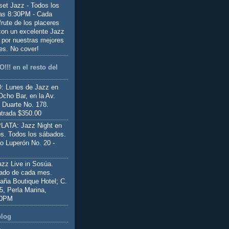
set Jazz - Todos los
las 8:30PM - Cada
frute de los placeres
 con un excelente Jazz
 por nuestras mejores
es. No cover!
!!! en el resto del
 Lunes de Jazz en
Ocho Bar, en la Av.
 Duarte No. 178.
trada $350.00
ATA: Jazz Night en
s. Todos los sábados.
io Luperón No. 20 -
z Live in Sosúa.
ado de cada mes.
aña Boutique Hotel; C.
 5, Perla Marina,
00PM
blog