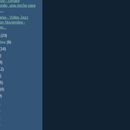
18 - Omara
ondo, una noche para
...
nia - Video Jazz
on Noviembre -
n...
e
(23)
mbre
(9)
(14)
)
3)
12)
)
(5)
(4)
9)
)
)
)
)