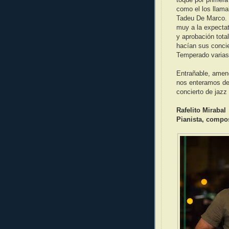
toque por primer
como el los llam
Tadeu De Marco. 
muy a la expectati
y aprobación tota
hacían sus conci
Temperado varias
Entrañable, ameno
nos enteramos de
concierto de jazz
Rafelito Mirabal
Pianista, compos