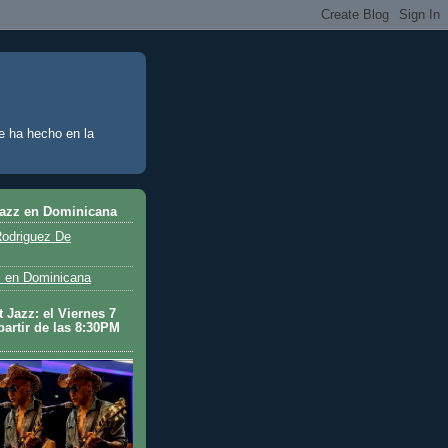
e ha hecho en la
Jazz en Dominicana
odriguez De
 en Dominicana
 Jazz: el Viernes 7
partir de las 8:30PM