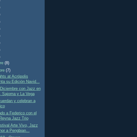
)
)
)
)
)
)
)
)
)
bre
(8)
bre
(7)
hts at Acrópolis
nta su Edición Navid...
 Diciembre con Jazz en
, Sajoma y La Vega
cuerdan y celebran a
ico
do a Federico con el
Reyna Jazz Trio
stival Arte Vivo, Jazz
nor a Pengbian...