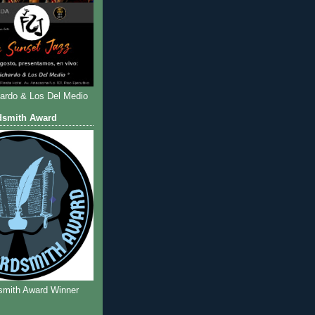
hardo & Los Del Medio
dsmith Award
smith Award Winner