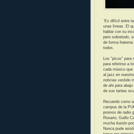
¨Es difícil entre
unas líneas. El q
hablar con su inco
pero sobretodo, s
de forma fraterna
todos.
Los "picus" para r
para referirse a l
cada músico que a
al jazz en nuestr
noticias vestido m
de ahi para abajo
de sus tantas ocu
Recuerdo como aho
campus de la PU
promos de radio 
Rosario, Guillo C
mucha ilusión pod
Nunca pude asist