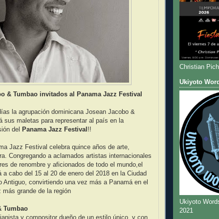
Christian Pic
Ukiyoto Wor
o & Tumbao invitados al Panama Jazz Festival
días la agrupación dominicana Josean Jacobo &
sus maletas para representar al país en la
sión del
Panama Jazz Festival
!!
a Jazz Festival celebra quince años de arte,
ra. Congregando a aclamados artistas internacionales
res de renombre y aficionados de todo el mundo,el
rá a cabo del 15 al 20 de enero del 2018 en la Ciudad
o Antiguo, convirtiendo una vez más a Panamá en el
z más grande de la región
Ukiyoto Word
& Tumbao
2021
anista y compositor dueño de un estilo único, y con