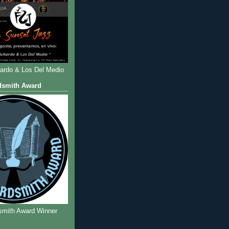
hardo & Los Del Medio
dsmith Award
smith Award Winner