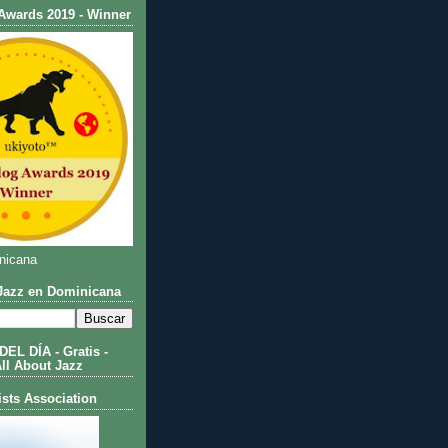
Awards 2019 - Winner
nicana
azz en Dominicana
L DÍA - Gratis -
All About Jazz
ists Association