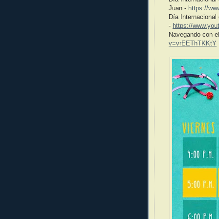
Juan -
https://w
Día Internacional
-
https://www.yo
Navegando con el
v=vrEEThTKKtY