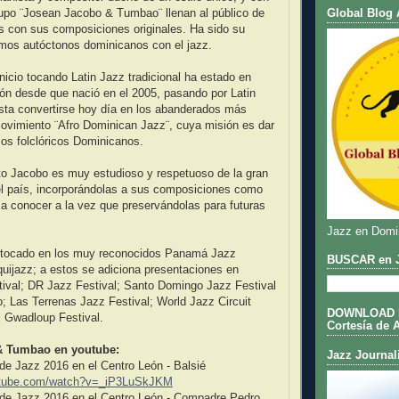
Global Blog 
rupo ¨Josean Jacobo & Tumbao¨ llenan al público de
s con sus composiciones originales. Ha sido su
itmos autóctonos dominicanos con el jazz.
inicio tocando Latin Jazz tradicional ha estado en
ón desde que nació en el 2005, pasando por Latin
ta convertirse hoy día en los abanderados más
ovimiento ¨Afro Dominican Jazz¨, cuya misión es dar
mos folclóricos Dominicanos.
to Jacobo es muy estudioso y respetuoso de la gran
el país, incorporándolas a sus composiciones como
a conocer a la vez que preservándolas para futuras
Jazz en Domi
 tocado en los muy reconocidos Panamá Jazz
BUSCAR en J
quijazz; a estos se adiciona presentaciones en
ival; DR Jazz Festival; Santo Domingo Jazz Festival
; Las Terrenas Jazz Festival; World Jazz Circuit
DOWNLOAD DE
l Gwadloup Festival.
Cortesía de 
& Tumbao en youtube:
Jazz Journal
 de Jazz 2016 en el Centro León - Balsié
utube.com/watch?v=_iP3LuSkJKM
l de Jazz 2016 en el Centro León - Compadre Pedro