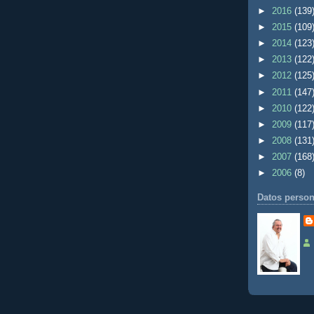
►
2016
(139
►
2015
(109
►
2014
(123
►
2013
(122
►
2012
(125
►
2011
(147
►
2010
(122
►
2009
(117
►
2008
(131
►
2007
(168
►
2006
(8)
Datos person