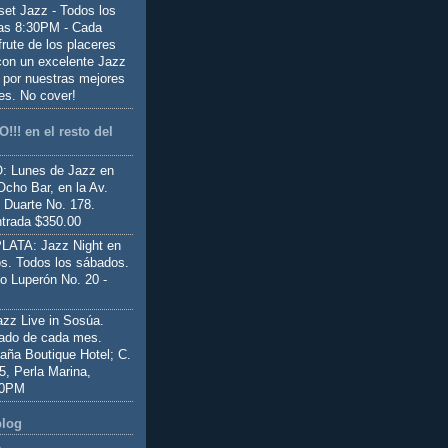
set Jazz - Todos los
las 8:30PM - Cada
frute de los placeres
 con un excelente Jazz
 por nuestras mejores
es. No cover!
!!! en el resto del
 Lunes de Jazz en
Ocho Bar, en la Av.
 Duarte No. 178.
trada $350.00
ATA: Jazz Night en
s. Todos los sábados.
io Luperón No. 20 -
z Live in Sosúa.
ado de cada mes.
aña Boutique Hotel; C.
 5, Perla Marina,
00PM
blog