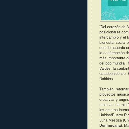
“Del corazón de A
posicionarse como
intercambio y el 
bienestar social p
que de acuerdo co
la confirmación de
más importante de
del pop mundial, 
Valdés; la cantan
estadounidense, R
Dobbins.
También, retornar
proyectos musica
creativas y origin
musical o la misió
los artistas inte
Unidos/Puerto Ri
Luna Mestiza (Chi
Dominicana)
; Ma