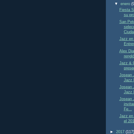
▼
enero
(
Fiesta S
su pr
San Pet
selec
Ciuda
Jazz en 
Entrev
Alex Dia
rengló
Jazz & 
prese
Josean 
Jazz 
Josean 
Jazz 
Josean 
invit
Fe...
Jazz en 
el 20
►
2017
(117