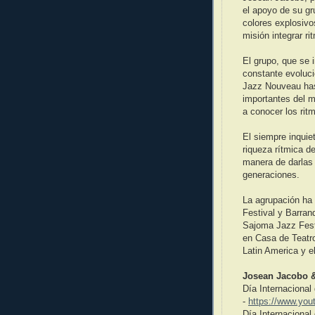
el apoyo de su g
colores explosivo
misión integrar r
El grupo, que se 
constante evoluci
Jazz Nouveau has
importantes del m
a conocer los rit
El siempre inquie
riqueza rítmica d
manera de darlas 
generaciones.
La agrupación ha
Festival y Barran
Sajoma Jazz Fest
en Casa de Teatro
Latin America y e
Josean Jacobo 
Día Internacional
-
https://www.yo
Día Internaciona