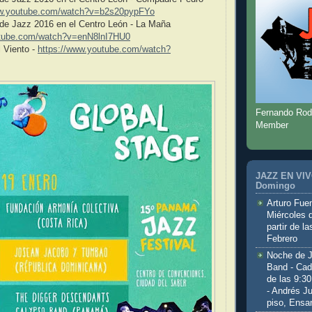
ww.youtube.com/watch?v=b2s20pypFYo
 de Jazz 2016 en el Centro León - La Maña
utube.com/watch?v=enN8lnI7HU0
 Viento -
https://www.youtube.com/watch?
Fernando Rod
Member
JAZZ EN VIVO
Domingo
Arturo Fuen
Miércoles 
partir de l
Febrero
Noche de 
Band - Cad
de las 9:3
- Andrés J
piso, Ensa