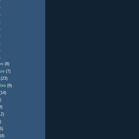
)
)
)
)
)
)
)
)
)
bre
(8)
bre
(7)
e
(23)
mbre
(9)
(14)
)
3)
12)
)
(5)
(4)