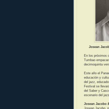
Josean Jacob
En los próximos 
Tumbao empacará 
decimoquinta ver
Este año el Panam
educación y cultu
del jazz, educado
Festival se lleva
del Saber y Casc
escenario del jaz
Josean Jacobo 
Josean Jacobo, pi