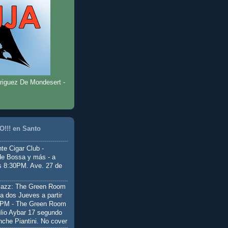
riguez De Mondesert -
!!! en Santo
te Cigar Club -
de Bossa y más - a
as 8:30PM. Ave. 27 de
Jazz: The Green Room
a dos Jueves a partir
0PM - The Green Room
ulio Aybar 17 segundo
nche Piantini. No cover