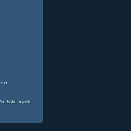
)
)
)
)
)
)
)
)
)
)
ales
Ver todo mi perfil