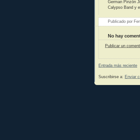
German Pinzón Ji
Calypso Band y e
Publicado por
Fer
No hay coment
Publicar un coment
Entrada más reciente
Suscribirse a:
Enviar 