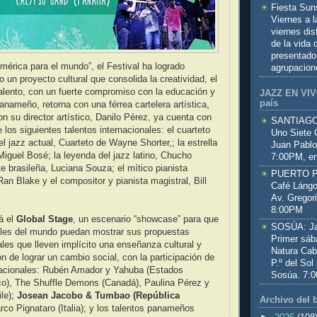
Fiesta Sun
Viernes a 
viernes dis
de la vida
presentado
mérica para el mundo”, el Festival ha logrado
agrupacion
 un proyecto cultural que consolida la creatividad, el
talento, con un fuerte compromiso con la educación y
JAZZ EN VIVO
país
anameño, retorna con una férrea cartelera artística,
n su director artístico, Danilo Pérez, ya cuenta con
SANTIAGO:
 los siguientes talentos internacionales: el cuarteto
Uno Siete 
l jazz actual, Cuarteto de Wayne Shorter,; la estrella
Juan Pablo
Miguel Bosé; la leyenda del jazz latino, Chucho
7:00PM, en
te brasileña, Luciana Souza; el mítico pianista
PUERTO PL
an Blake y el compositor y pianista magistral, Bill
Café Lángo
Av. Gregor
8:00PM
á el
Global Stage
, un escenario “showcase” para que
SOSÚA: Jaz
les del mundo puedan mostrar sus propuestas
Primer sáb
ales que lleven implícito una enseñanza cultural y
Natura Cab
n de lograr un cambio social, con la participación de
P.º del Sol
rnacionales: Rubén Amador y Yahuba (Estados
Sosúa. 7:
co), The Shuffle Demons (Canadá), Paulina Pérez y
le);
Josean Jacobo & Tumbao (República
Archivo del 
rco Pignataro (Italia); y los talentos panameños