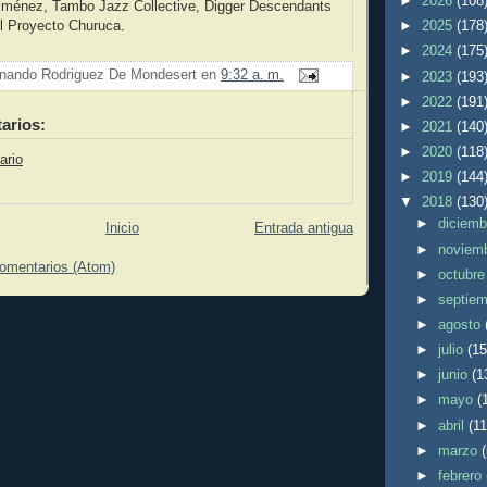
►
2026
(108
ménez, Tambo Jazz Collective, Digger Descendants
►
2025
(178
l Proyecto Churuca.
►
2024
(175
nando Rodriguez De Mondesert
en
9:32 a. m.
►
2023
(193
►
2022
(191
arios:
►
2021
(140
►
2020
(118
ario
►
2019
(144
▼
2018
(130
►
diciem
Inicio
Entrada antigua
►
noviem
comentarios (Atom)
►
octubr
►
septie
►
agosto
►
julio
(15
►
junio
(1
►
mayo
(
►
abril
(11
►
marzo
►
febrero