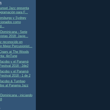
9)
unset Jazz presenta
ogramación para F...
ersburgo y Sydney
cionados como
d...
Dominicana - Serie
istas 2018: Javie...
z reconocido en
n Mejor Percusionist...
Cigars at The Woods
nta: 4inTune
Jacobo y el Panamá
Festival 2018 - 2de2
Jacobo y el Panamá
Festival 2018 - 1 de 2
Jacobo & Tumbao
ados al Panama Jazz
Dominicana - iniciando
18
)