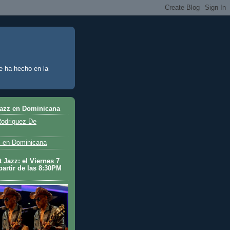
e ha hecho en la
Jazz en Dominicana
odriguez De
 en Dominicana
 Jazz: el Viernes 7
partir de las 8:30PM