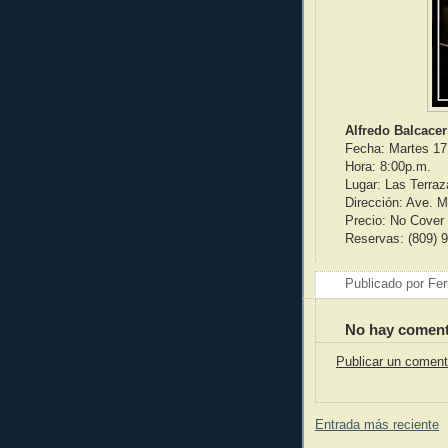
Alfredo Balcace
Fecha: Martes 17
Hora: 8:00p.m.
Lugar: Las Terra
Dirección: Ave. M
Precio: No Cover
Reservas: (809) 
Publicado por
Fer
No hay coment
Publicar un coment
Entrada más reciente