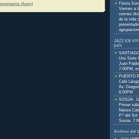
Fiesta Sun
comentarios (Atom)
Viernes a 
viernes dis
de la vida
presentado
agrupacion
JAZZ EN VIVO
país
SANTIAGO:
Uno Siete 
Juan Pablo
7:00PM, en
PUERTO PL
Café Lángo
Av. Gregor
8:00PM
SOSÚA: Jaz
Primer sáb
Natura Cab
P.º del Sol
Sosúa. 7:
Archivo del 