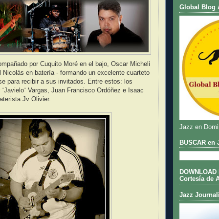
Global Blog 
ompañado por Cuquito Moré en el bajo, Oscar Micheli
l Nicolás en batería - formando un excelente cuarteto
e para recibir a sus invitados. Entre estos: los
er ¨Javielo¨ Vargas, Juan Francisco Ordóñez e Isaac
terista Jv Olivier.
Jazz en Domi
BUSCAR en J
DOWNLOAD DE
Cortesía de 
Jazz Journal