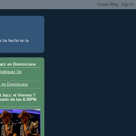
e ha hecho en la
Jazz en Dominicana
odriguez De
 en Dominicana
 Jazz: el Viernes 7
partir de las 8:30PM