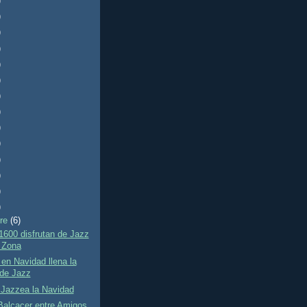
)
)
)
)
)
)
)
)
)
)
)
)
)
)
bre
(6)
600 disfrutan de Jazz
 Zona
en Navidad llena la
de Jazz
 Jazzea la Navidad
Balcacer entre Amigos