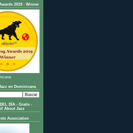
Awards 2019 - Winner
nicana
azz en Dominicana
L DÍA - Gratis -
All About Jazz
ists Association