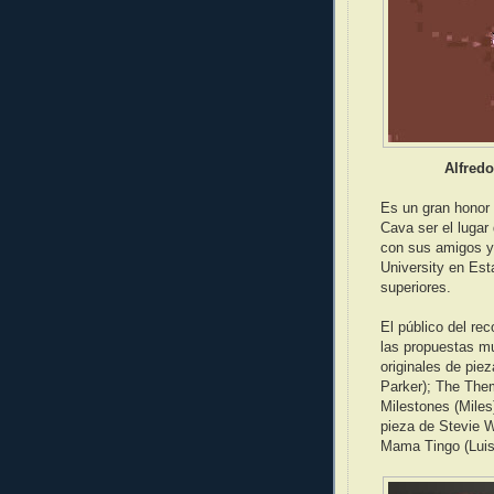
Alfredo
Es un gran honor 
Cava ser el lugar 
con sus amigos y
University en Es
superiores.
El público del re
las propuestas mu
originales de pie
Parker); The Them
Milestones (Miles
pieza de Stevie 
Mama Tingo (Luis