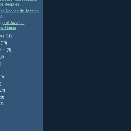
ños después
Las Noches de Jazz en
na
ga el Jazz por
ny Garcia
bre
(11)
e
(19)
mbre
(9)
(6)
)
)
10)
)
(14)
(8)
11)
)
)
)