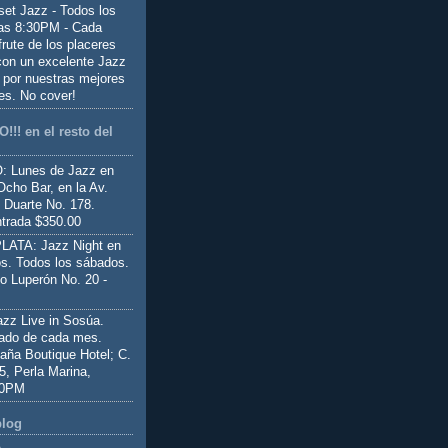
set Jazz - Todos los
las 8:30PM - Cada
frute de los placeres
 con un excelente Jazz
 por nuestras mejores
es. No cover!
!!! en el resto del
 Lunes de Jazz en
Ocho Bar, en la Av.
 Duarte No. 178.
trada $350.00
ATA: Jazz Night en
s. Todos los sábados.
io Luperón No. 20 -
z Live in Sosúa.
ado de cada mes.
aña Boutique Hotel; C.
 5, Perla Marina,
00PM
blog