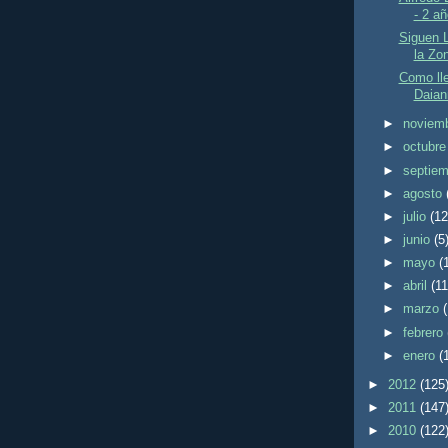
- 2 a
Siguen 
la Zo
Como lle
Daian
►
noviem
►
octubr
►
septie
►
agosto
►
julio
(12
►
junio
(5
►
mayo
(
►
abril
(11
►
marzo
►
febrero
►
enero
(
►
2012
(125
►
2011
(147
►
2010
(122