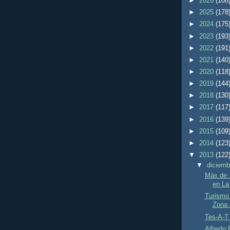
►
2026
(108
►
2025
(178
►
2024
(175
►
2023
(193
►
2022
(191
►
2021
(140
►
2020
(118
►
2019
(144
►
2018
(130
►
2017
(117
►
2016
(139
►
2015
(109
►
2014
(123
▼
2013
(122
▼
diciem
Más de 1
en La
Turismo 
Zona 
Tes-A-T
Alfredo 