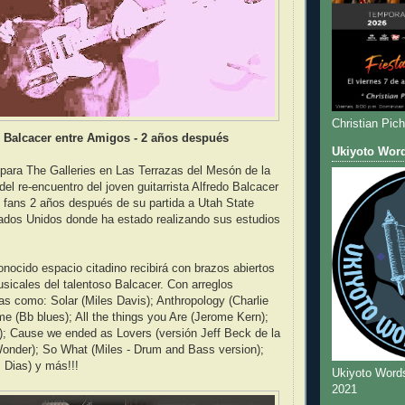
Christian Pic
 Balcacer entre Amigos - 2 años después
Ukiyoto Wor
para The Galleries en Las Terrazas del Mesón de la
del re-encuentro del joven guitarrista Alfredo Balcacer
 fans 2 años después de su partida a Utah State
tados Unidos donde ha estado realizando sus estudios
conocido espacio citadino recibirá con brazos abiertos
sicales del talentoso Balcacer. Con arreglos
zas como: Solar (Miles Davis); Anthropology (Charlie
e (Bb blues); All the things you Are (Jerome Kern);
); Cause we ended as Lovers (versión Jeff Beck de la
Wonder); So What (Miles - Drum and Bass version);
 Dias) y más!!!
Ukiyoto Word
2021