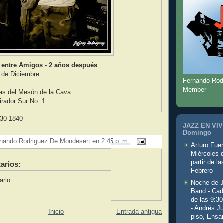
r entre Amigos - 2 años después
 de Diciembre
Fernando Rod
Member
zas del Mesón de la Cava
irador Sur No. 1
930-1840
JAZZ EN VIVO
Domingo
nando Rodriguez De Mondesert
en
2:45 p. m.
Arturo Fuen
Miércoles 
partir de l
arios:
Febrero
ario
Noche de 
Band - Cad
de las 9:3
- Andrés J
Inicio
Entrada antigua
piso, Ensa