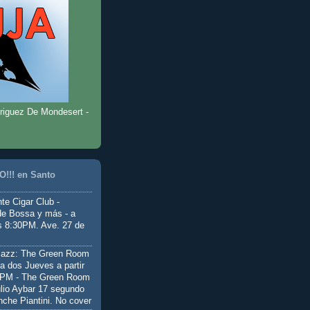
riguez De Mondesert -
!!! en Santo
te Cigar Club -
de Bossa y más - a
as 8:30PM. Ave. 27 de
Jazz: The Green Room
a dos Jueves a partir
0PM - The Green Room
ulio Aybar 17 segundo
nche Piantini. No cover