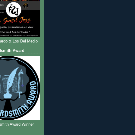
hardo & Los Del Medio
dsmith Award
smith Award Winner