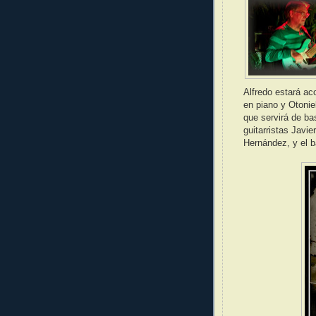
Alfredo estará ac
en piano y Otonie
que servirá de bas
guitarristas Javi
Hernández, y el ba