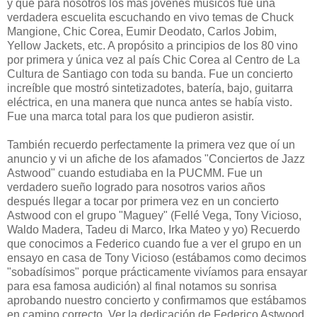
y que para nosotros los mas jóvenes músicos fue una
verdadera escuelita escuchando en vivo temas de Chuck
Mangione, Chic Corea, Eumir Deodato, Carlos Jobim,
Yellow Jackets, etc. A propósito a principios de los 80 vino
por primera y única vez al país Chic Corea al Centro de La
Cultura de Santiago con toda su banda. Fue un concierto
increíble que mostró sintetizadotes, batería, bajo, guitarra
eléctrica, en una manera que nunca antes se había visto.
Fue una marca total para los que pudieron asistir.
También recuerdo perfectamente la primera vez que oí un
anuncio y vi un afiche de los afamados "Conciertos de Jazz
Astwood" cuando estudiaba en la PUCMM. Fue un
verdadero sueño logrado para nosotros varios años
después llegar a tocar por primera vez en un concierto
Astwood con el grupo "Maguey" (Fellé Vega, Tony Vicioso,
Waldo Madera, Tadeu di Marco, Irka Mateo y yo) Recuerdo
que conocimos a Federico cuando fue a ver el grupo en un
ensayo en casa de Tony Vicioso (estábamos como decimos
"sobadísimos" porque prácticamente vivíamos para ensayar
para esa famosa audición) al final notamos su sonrisa
aprobando nuestro concierto y confirmamos que estábamos
en camino correcto. Ver la dedicación de Federico Astwood,