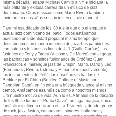
misma década llegaba Michael Camilo a NY e iniciaba la
más brillante y exitosa carrera de un músico de jazz
dominicano. Otros músicos como Mario Rivera también
tuvieron en esos años sus inicios en el jazz mundial.
Para mi esa década de los '80 fue la que dio el empuje al
actual jazz dominicano del patio. Todos estábamos
buscando una identidad propia al mismo tiempo que
descubríamos un mundo inmenso de jazz. Los pambiches
con batería y los bossas finos de 4+1 (Guillo Caróas), las
fusiones de Tony y Tadeu (Vicioso y De Marco) con el gaga,
las bachaticas y sonsitos fusionados de Ordóñez (Juan
Francisco), el merengue jazz de Crispin, Mario, Dario y Leo
(Fernandez, Rivera, Estreña y Pimentel respectivamente),
los instrumentos de Fellé, las enseñanzas traídas de
Berklee por El Chino (Berklee College of Music por
Pengbian Sang), en fin toda una búsqueda y goce al mismo
tiempo. Amábamos esa música como a nosotros mismos.
Era nuestro motivo de vida. Aun lo es. A finales de la década
de los 80 se formo el "Punto Clave". un lugar mágico, único,
fantástico y efímero ubicado en La Tiradentes, donde grupos
de rock, jazz, fusion, cantautores, pintores, bailarines y