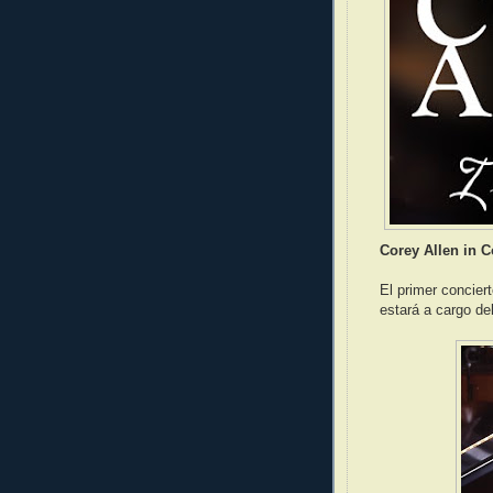
Corey Allen in C
El primer concier
estará a cargo d