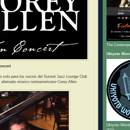
The Contempo
Ukiyoto Wor
oncert
to solo para los socios del Sunset Jazz Lounge Club
el afamado músico norteamericano Corey Allen.
Ukiyoto Word