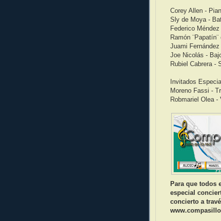
Corey Allen - Pia
Sly de Moya - Bat
Federico Méndez 
Ramón ¨Papatín¨ 
Juami Fernández 
Joe Nicolás - Baj
Rubiel Cabrera - 
Invitados Especia
Moreno Fassi - 
Robmariel Olea -
Para que todos e
especial concier
concierto a trav
www.compasill