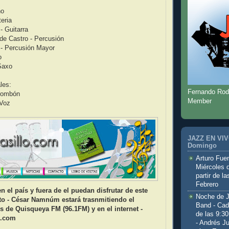
no
eria
- Guitarra
de Castro - Percusión
- Percusión Mayor
o
Saxo
les:
Fernando Rod
Trombón
Member
 Voz
JAZZ EN VIVO
Domingo
Arturo Fuen
Miércoles 
partir de l
Febrero
n el país y fuera de el puedan disfrutar de este
Noche de 
to - César Namnúm estará trasnmitiendo el
Band - Cad
és de Quisqueya FM (96.1FM) y en el internet -
de las 9:3
o.com
- Andrés J