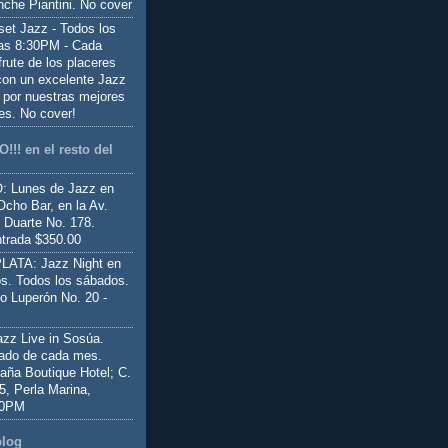
nche Piantini. No cover
set Jazz - Todos los
las 8:30PM - Cada
frute de los placeres
 con un excelente Jazz
 por nuestras mejores
es. No cover!
!!! en el resto del
 Lunes de Jazz en
Ocho Bar, en la Av.
 Duarte No. 178.
trada $350.00
ATA: Jazz Night en
s. Todos los sábados.
io Luperón No. 20 -
z Live in Sosúa.
ado de cada mes.
aña Boutique Hotel; C.
 5, Perla Marina,
00PM
blog