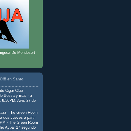
riguez De Mondesert -
!!! en Santo
te Cigar Club -
de Bossa y más - a
as 8:30PM. Ave. 27 de
Jazz: The Green Room
a dos Jueves a partir
0PM - The Green Room
ulio Aybar 17 segundo