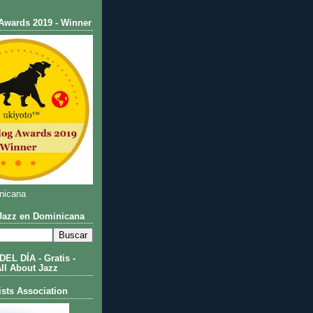
Awards 2019 - Winner
nicana
azz en Dominicana
L DÍA - Gratis -
All About Jazz
ists Association