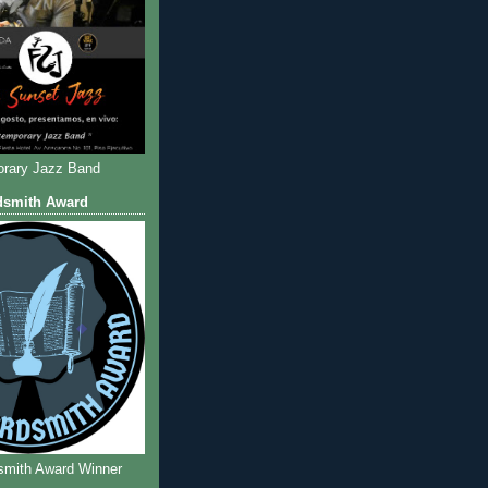
rary Jazz Band
dsmith Award
smith Award Winner