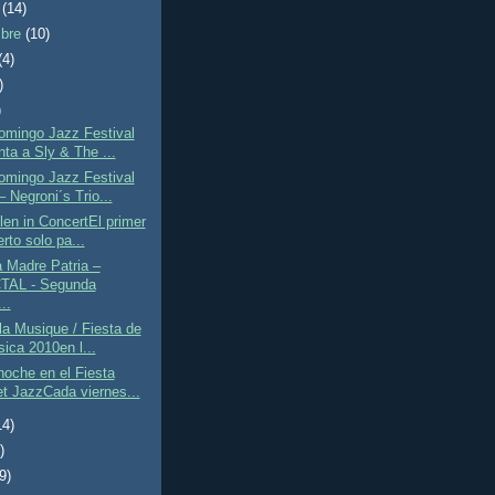
e
(14)
mbre
(10)
(4)
)
)
omingo Jazz Festival
nta a Sly & The ...
omingo Jazz Festival
 Negroni´s Trio...
len in ConcertEl primer
rto solo pa...
 Madre Patria –
TAL - Segunda
..
la Musique / Fiesta de
sica 2010en l...
oche en el Fiesta
t JazzCada viernes...
14)
)
(9)