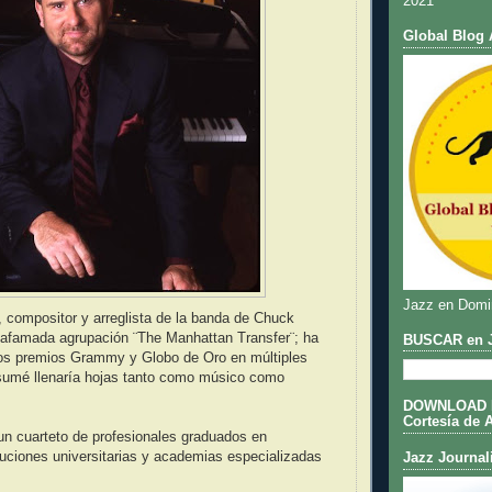
2021
Global Blog 
Jazz en Domi
, compositor y arreglista de la banda de Chuck
 afamada agrupación ¨The Manhattan Transfer¨; ha
BUSCAR en J
los premios Grammy y Globo de Oro en múltiples
sumé llenaría hojas tanto como músico como
DOWNLOAD DE
Cortesía de 
n cuarteto de profesionales graduados en
ituciones universitarias y academias especializadas
Jazz Journal