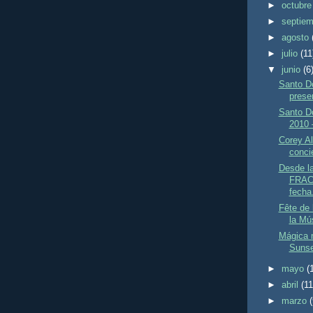
►
octubr
►
septie
►
agosto
►
julio
(11
▼
junio
(6
Santo D
prese
Santo D
2010 –
Corey Al
concie
Desde la
FRAC
fecha.
Fête de 
la Mú
Mágica n
Sunse
►
mayo
(
►
abril
(11
►
marzo