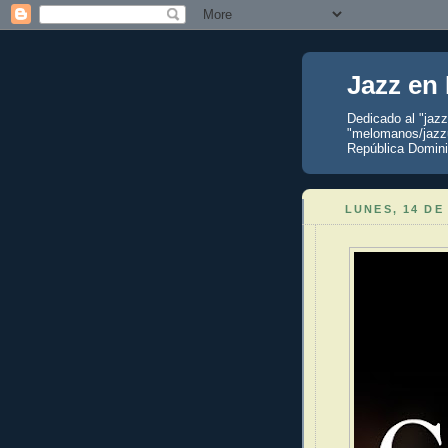
Jazz en
Dedicado al "jaz
"melomanos/jazzu
República Domini
LUNES, 14 DE