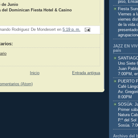
piso, Ensa
5 de Junio
Fiesta Sun
a del Dominican Fiesta Hotel & Casino
Viernes a 
viernes dis
de la vida
nando Rodriguez De Mondesert
en
5:19 p. m.
presentado
agrupacion
arios:
JAZZ EN VIVO
país
ario
SANTIAGO:
Uno Siete 
Juan Pablo
Inicio
Entrada antigua
7:00PM, en
PUERTO PL
comentarios (Atom)
Café Lángo
Av. Gregor
8:00PM
SOSÚA: Jaz
Primer sáb
Natura Cab
P.º del Sol
Sosúa. 7:
Archivo del 