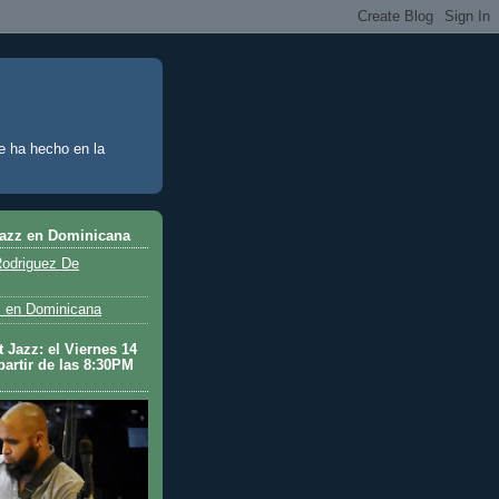
e ha hecho en la
Jazz en Dominicana
odriguez De
 en Dominicana
 Jazz: el Viernes 14
partir de las 8:30PM