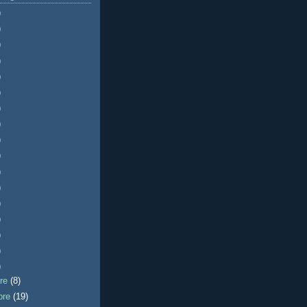
)
)
)
)
)
)
)
)
)
)
)
)
)
)
)
)
)
bre
(8)
bre
(19)