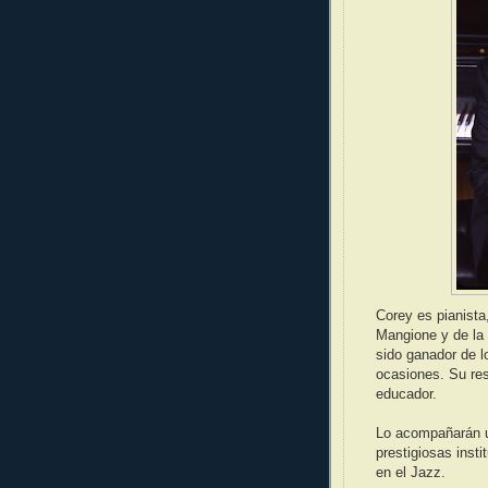
Corey es pianista
Mangione y de la
sido ganador de 
ocasiones. Su re
educador.
Lo acompañarán u
prestigiosas inst
en el Jazz.