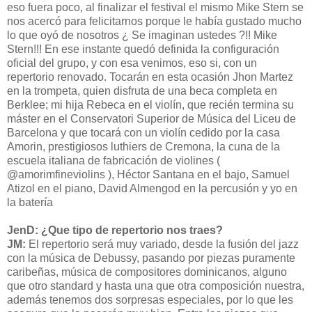
eso fuera poco, al finalizar el festival el mismo Mike Stern se
nos acercó para felicitarnos porque le había gustado mucho
lo que oyó de nosotros ¿ Se imaginan ustedes ?!! Mike
Stern!!! En ese instante quedó definida la configuración
oficial del grupo, y con esa venimos, eso si, con un
repertorio renovado. Tocarán en esta ocasión Jhon Martez
en la trompeta, quien disfruta de una beca completa en
Berklee; mi hija Rebeca en el violín, que recién termina su
máster en el Conservatori Superior de Música del Liceu de
Barcelona y que tocará con un violín cedido por la casa
Amorin, prestigiosos luthiers de Cremona, la cuna de la
escuela italiana de fabricación de violines (
@amorimfineviolins ), Héctor Santana en el bajo, Samuel
Atizol en el piano, David Almengod en la percusión y yo en
la batería
JenD: ¿Que tipo de repertorio nos traes?
JM:
El repertorio será muy variado, desde la fusión del jazz
con la música de Debussy, pasando por piezas puramente
caribeñas, música de compositores dominicanos, alguno
que otro standard y hasta una que otra composición nuestra,
además tenemos dos sorpresas especiales, por lo que les