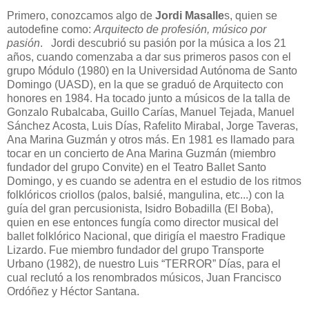
Primero, conozcamos algo de
Jordi Masalle
s, quien se
autodefine como:
Arquitecto de profesión, músico por
pasión
. Jordi descubrió su pasión por la música a los 21
años, cuando comenzaba a dar sus primeros pasos con el
grupo Módulo (1980) en la Universidad Autónoma de Santo
Domingo (UASD), en la que se graduó de Arquitecto con
honores en 1984. Ha tocado junto a músicos de la talla de
Gonzalo Rubalcaba, Guillo Carías, Manuel Tejada, Manuel
Sánchez Acosta, Luis Días, Rafelito Mirabal, Jorge Taveras,
Ana Marina Guzmán y otros más. En 1981 es llamado para
tocar en un concierto de Ana Marina Guzmán (miembro
fundador del grupo Convite) en el Teatro Ballet Santo
Domingo, y es cuando se adentra en el estudio de los ritmos
folklóricos criollos (palos, balsié, mangulina, etc...) con la
guía del gran percusionista, Isidro Bobadilla (El Boba),
quien en ese entonces fungía como director musical del
ballet folklórico Nacional, que dirigía el maestro Fradique
Lizardo. Fue miembro fundador del grupo Transporte
Urbano (1982), de nuestro Luis “TERROR” Días, para el
cual reclutó a los renombrados músicos, Juan Francisco
Ordóñez y Héctor Santana.