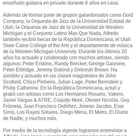
enseñado guitarra en privado durante 8 años en casa.
Además de formar parte de grupos galardonados como Gold
Company, la Orquesta de Jazz de la Universidad Estatal de
Utah, la Orquesta de Jazz de la Universidad de Western
Michigan y el Conjunto Latino Mas Que Nada, Alfredo
también recibió becas de la República Dominicana, el Utah
State Caine College of the Arts y el departamento de música
de la Western Michigan University. Durante los últimos 10
años ha actuado y colaborado con muchos artistas, siendo
algunos: Peter Erskine, Randy Brecker, George Garzone,
Peter Eldridge, Jeremy Siskind y Deborah Brown. Ha
asistido y actuado en las clases magistrales de John
Scofield, Chico Pinheiro, Julian Lage, Peter Bernstein y
Philip Catherine. En la República Dominicana, actuó y
grabó con artistas como Los Hermanos Rosario, Vakero,
Javier Vargas & ATRE, Cuquito Moré, Otoniel Nicolás, Guy
Frómeta, Juan Francisco Ordóñez, Josean Jacobo, Esar
Simo, Los Rayos Solares, Diego Mena, El Metro, El Diario
de Nadie, y muchos más.
Por medio de la tecnología vigente logramos entrevistar a