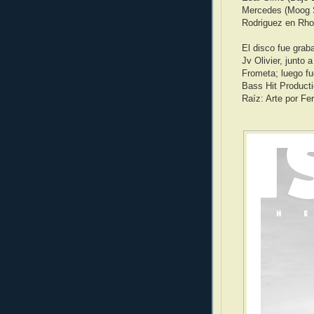
Mercedes (Moog S
Rodriguez en Rho
El disco fue grab
Jv Olivier, junto
Frometa; luego f
Bass Hit Producti
Raíz: Arte por Fe