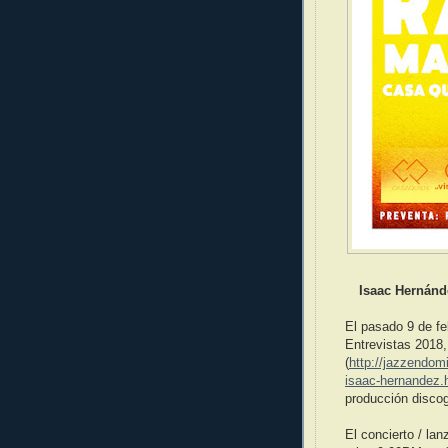
Isaac Hernánd
El pasado 9 de fe
Entrevistas 2018,
(
http://jazzendom
isaac-hernandez.
producción discog
El concierto / la