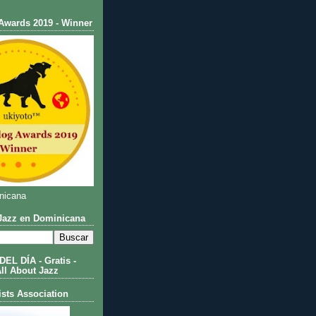
Awards 2019 - Winner
nicana
azz en Dominicana
L DÍA - Gratis -
All About Jazz
ists Association