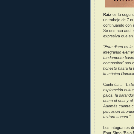
Raíz
es la segund
un trabajo de 7 
continuando con el
Se destaca aquí s
expresiva que en
“Este disco es la
integrando elemen
fundamento básico
compositor”
nos 
honesto hasta la 
la música Domini
Continúa …
¨Este
exploración cultu
palos, la sarandu
como el soul y el
Además cuenta con
percusión afro-do
textura sonora.¨
Los integrantes d
Esar Simo (Bajo E