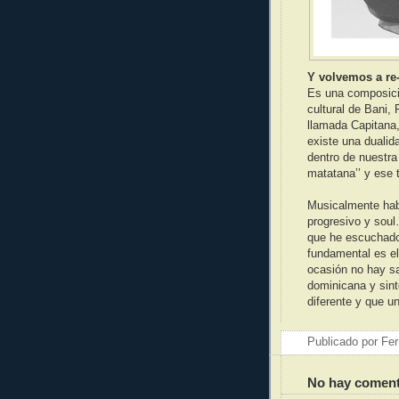
Y volvemos a re-
Es una composici
cultural de Bani,
llamada Capitana,
existe una duali
dentro de nuestra 
matatana’’ y ese
Musicalmente hab
progresivo y soul
que he escuchado 
fundamental es el
ocasión no hay sa
dominicana y sin
diferente y que un
Publicado por
Fer
No hay coment