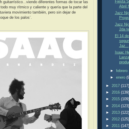
Fiesta 
 guitarrístico...viendo diferentes formas de tocar las
Abril 
 todo muy rítmico y caliente y quería que la parte del
tuviera movimiento también, pero sin dejar de
Jazz Nig
oque de los palos¨.
Progr
Jazz Nig
2da t
El 14 de
segun
Jaz...
Isaac H
Lanza
produc
►
febrero
►
enero
(
►
2017
(117
►
2016
(139
►
2015
(109
►
2014
(123
►
2013
(122
►
2012
(125
►
2011
(147