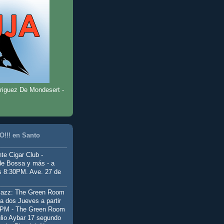
riguez De Mondesert -
!!! en Santo
te Cigar Club -
de Bossa y más - a
as 8:30PM. Ave. 27 de
Jazz: The Green Room
a dos Jueves a partir
0PM - The Green Room
ulio Aybar 17 segundo