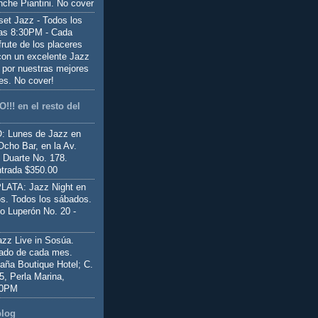
nche Piantini. No cover
set Jazz - Todos los
las 8:30PM - Cada
frute de los placeres
 con un excelente Jazz
 por nuestras mejores
es. No cover!
!!! en el resto del
 Lunes de Jazz en
Ocho Bar, en la Av.
 Duarte No. 178.
trada $350.00
ATA: Jazz Night en
s. Todos los sábados.
io Luperón No. 20 -
z Live in Sosúa.
ado de cada mes.
aña Boutique Hotel; C.
 5, Perla Marina,
00PM
blog