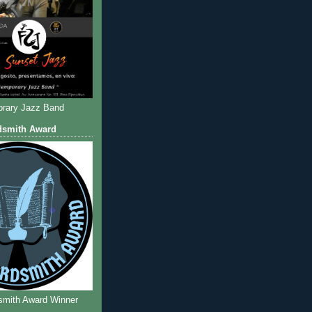
rary Jazz Band
dsmith Award
smith Award Winner