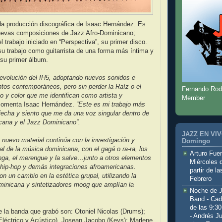
a producción discográfica de Isaac Hernández. Es
nuevas composiciones de Jazz Afro-Dominicano;
 trabajo iniciado en “Perspectiva”, su primer disco.
u trabajo como guitarrista de una forma más íntima y
 su primer álbum.
 evolución del IH5, adoptando nuevos sonidos e
tos contemporáneos, pero sin perder la Raíz o el
Fernando Rod
 y color que me identifican como artista y
Member
comenta Isaac Hernández.
“Este es mi trabajo más
fecha y siento que me da una voz singular dentro de
cana y el Jazz Dominicano”.
JAZZ EN VIVO
 nuevo material continúa con la investigación y
Domingo
ral de la música dominicana, con el gagá o ra-ra, los
Arturo Fuen
nga, el merengue y la salve…junto a otros elementos
Miércoles 
 hip-hop y demás integraciones afroamericanas.
partir de l
 un cambio en la estética grupal, utilizando la
Febrero
minicana y sintetizadores moog que amplían la
Noche de 
Band - Cad
de las 9:3
e la banda que grabó son: Otoniel Nicolas (Drums);
- Andrés J
léctrico y Acústico), Josean Jacobo (Keys); Marlene