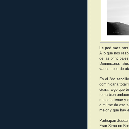
Le pedimos nos 
A lo que nos resp
de las principale
Dominicana. Sus o
varios tipos de a
Es el 2do sencill
dominicana totalm
Guira, algo que t
tema bien ambien
melodía tenue y d
a mi me da esa s
mejor y que hay 
Participan Josea
Esar Simó en Bas