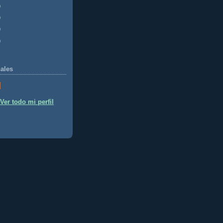
)
)
)
)
ales
Ver todo mi perfil