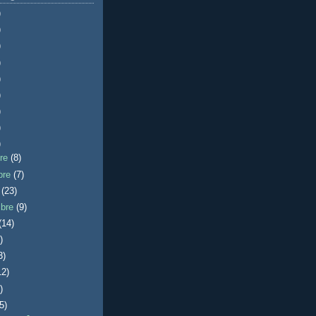
)
)
)
)
)
)
)
)
)
bre
(8)
bre
(7)
e
(23)
mbre
(9)
(14)
)
3)
12)
)
(5)