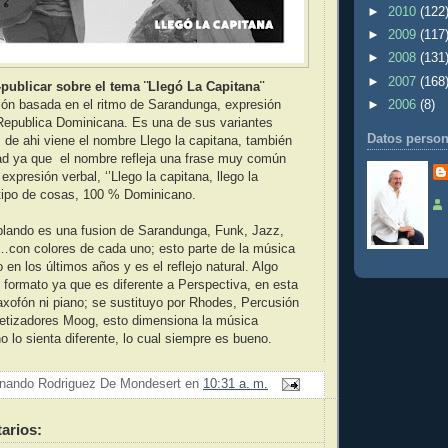
►
2010
(122
►
2009
(117
►
2008
(131
►
2007
(168
publicar sobre el tema ¨Llegó La Capitana¨
►
2006
(8)
ón basada en el ritmo de Sarandunga, expresión
 Republica Dominicana. Es una de sus variantes
Datos person
 de ahi viene el nombre Llego la capitana, también
dad ya que el nombre refleja una frase muy común
expresión verbal, ‘’Llego la capitana, llego la
 tipo de cosas, 100 % Dominicano.
lando es una fusion de Sarandunga, Funk, Jazz,
…con colores de cada uno; esto parte de la música
en los últimos años y es el reflejo natural. Algo
 formato ya que es diferente a Perspectiva, en esta
xofón ni piano; se sustituyo por Rhodes, Percusión
tetizadores Moog, esto dimensiona la música
o lo sienta diferente, lo cual siempre es bueno.
nando Rodriguez De Mondesert
en
10:31 a. m.
arios: