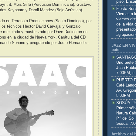
piso, Ensa
ynth); Mois Silfa (Percusión Dominicana), Gustavo
Fiesta Sun
des Keyboard y Daroll Mendez (Bajo Acústico).
Viernes a 
viernes dis
ado en Terranota Producciones (Santo Domingo), por
de la vida
 a los técnicos Hector David Carvajal y Gonzalo
presentado
ue mezclado y masterizado por Dave Darlington en
agrupacion
ons en la ciudad de Nueva York. Carátula del CD
rnando Soriano y pirograbado por Justo Hernández.
JAZZ EN VIVO
país
SANTIAGO:
Uno Siete 
Juan Pablo
7:00PM, en
PUERTO PL
Café Lángo
Av. Gregor
8:00PM
SOSÚA: Jaz
Primer sáb
Natura Cab
P.º del Sol
Sosúa. 7:
Archivo del 