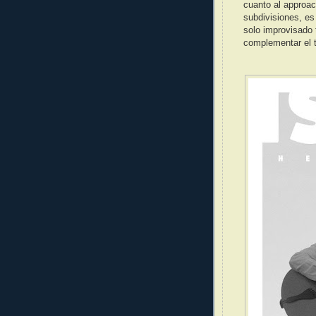
cuanto al approach
subdivisiones, es
solo improvisado 
complementar el t