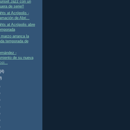
Sunset Jazz con un
fuera de serie!!
hts at Acrópolis -
amación de Abri...
hts at Acrópolis abre
emporada
 marzo arranca la
da temporada de
ernández -
miento de su nueva
ci...
(4)
9)
)
)
)
)
)
)
)