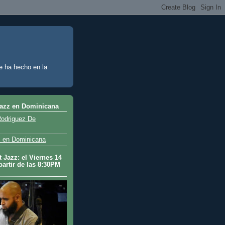
e ha hecho en la
Jazz en Dominicana
odriguez De
 en Dominicana
 Jazz: el Viernes 14
partir de las 8:30PM