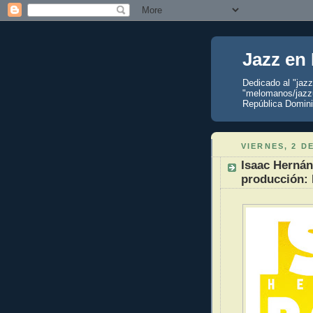
Jazz en
Dedicado al "jaz
"melomanos/jazzu
República Domini
VIERNES, 2 D
Isaac Hernán
producción: