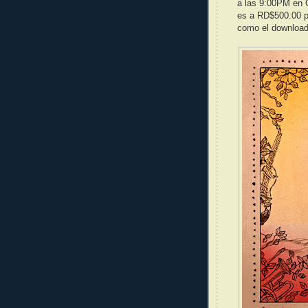
a las 9:00PM en 
es a RD$500.00 po
como el download 