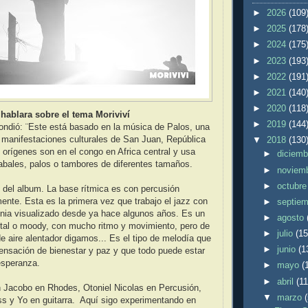
►
2026
(109
►
2025
(178
►
2024
(175
►
2023
(193
►
2022
(191
►
2021
(140
►
2020
(118
hablara sobre el tema Moriviví
►
2019
(144
ondió: ¨Este está basado en la música de Palos, una
s manifestaciones culturales de San Juan, República
▼
2018
(130
rígenes son en el congo en Africa central y usa
►
diciem
tabales, palos o tambores de diferentes tamaños.
►
noviem
►
octubr
o del album. La base rítmica es con percusión
ente. Esta es la primera vez que trabajo el jazz con
►
septie
enia visualizado desde ya hace algunos años. Es un
►
agosto
tal o moody, con mucho ritmo y movimiento, pero de
►
julio
(15
e aire alentador digamos... Es el tipo de melodía que
►
junio
(1
ensación de bienestar y paz y que todo puede estar
esperanza.
►
mayo
(
►
abril
(11
n Jacobo en Rhodes, Otoniel Nicolas en Percusión,
▼
marzo
s y Yo en guitarra. Aquí sigo experimentando en