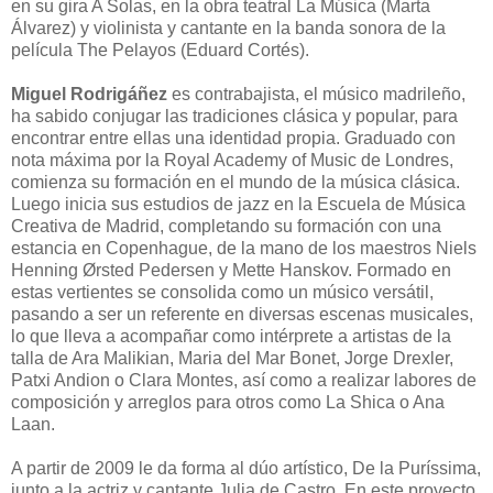
en su gira A Solas, en la obra teatral La Música (Marta
Álvarez) y violinista y cantante en la banda sonora de la
película The Pelayos (Eduard Cortés).
Miguel Rodrigáñez
es contrabajista, el músico madrileño,
ha sabido conjugar las tradiciones clásica y popular, para
encontrar entre ellas una identidad propia. Graduado con
nota máxima por la Royal Academy of Music de Londres,
comienza su formación en el mundo de la música clásica.
Luego inicia sus estudios de jazz en la Escuela de Música
Creativa de Madrid, completando su formación con una
estancia en Copenhague, de la mano de los maestros Niels
Henning Ørsted Pedersen y Mette Hanskov. Formado en
estas vertientes se consolida como un músico versátil,
pasando a ser un referente en diversas escenas musicales,
lo que lleva a acompañar como intérprete a artistas de la
talla de Ara Malikian, Maria del Mar Bonet, Jorge Drexler,
Patxi Andion o Clara Montes, así como a realizar labores de
composición y arreglos para otros como La Shica o Ana
Laan.
A partir de 2009 le da forma al dúo artístico, De la Puríssima,
junto a la actriz y cantante Julia de Castro. En este proyecto