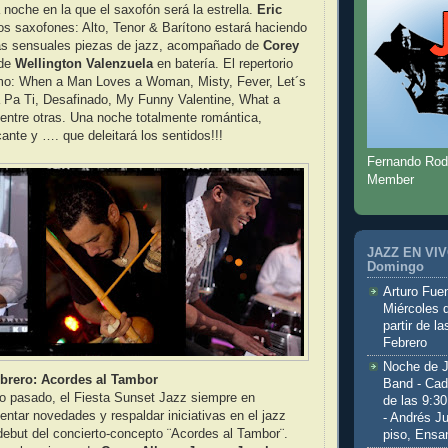
 noche en la que el saxofón será la estrella.
Eric
os saxofones: Alto, Tenor & Barítono estará haciendo
ás sensuales piezas de jazz, acompañado de
Corey
 de
Wellington Valenzuela
en batería. El repertorio
mo: When a Man Loves a Woman, Misty, Fever, Let´s
 Pa Ti, Desafinado, My Funny Valentine, What a
entre otras. Una noche totalmente romántica,
ante y …. que deleitará los sentidos!!!
Fernando Rod
Member
JAZZ EN VIVO
Domingo
Arturo Fuen
Miércoles 
partir de l
Febrero
Noche de 
ebrero: Acordes al Tambor
Band - Cad
ño pasado, el Fiesta Sunset Jazz siempre en
de las 9:3
ntar novedades y respaldar iniciativas en el jazz
- Andrés J
 debut del concierto-concepto ¨Acordes al Tambor¨.
piso, Ensa