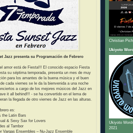
Christian Pic
Ukiyoto Wor
et Jazz presenta su Programación de Febrero
el amor está de Fiesta!!! El conocido espacio Fiesta
esta su séptima temporada, presenta un mes de muy
ción para los amantes de la buena música y el buen
er de cada viernes se le da la bienvenida a una noche
nciertos a cargo de los mejores músicos del Jazz en
ve it all behind!!! - se ha convertido en el lema de
eran la llegada de otro viernes de Jazz en las alturas.
brero es:
& the Latin Bars
sual & Sexy Sax for Lovers
Ukiyoto Word
rdes al Tambor
2021
ier Vargas Ensembles – Nu-Jazz Ensemble