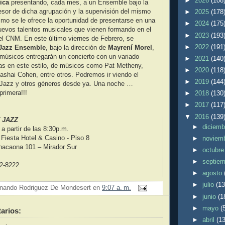
►
2026
(108
ica
presentando, cada mes, a un Ensemble bajo la
fesor de dicha agrupación y la supervisión del mismo
►
2025
(178
smo se le ofrece la oportunidad de presentarse en una
►
2024
(175
nuevos talentos musicales que vienen formando en el
►
2023
(193
el CNM. En este último viernes de Febrero, se
►
2022
(191
Jazz Ensemble
, bajo la dirección de
Mayrení Morel
,
músicos entregarán un concierto con un variado
►
2021
(140
zas en este estilo, de músicos como Pat Metheny,
►
2020
(118
shai Cohen, entre otros. Podremos ir viendo el
►
2019
(144
o Jazz y otros géneros desde ya. Una noche …
primera!!!
►
2018
(130
►
2017
(117
▼
2016
(139
 JAZZ
►
diciem
a partir de las 8:30p.m.
Fiesta Hotel & Casino - Piso 8
►
noviem
Anacaona 101 – Mirador Sur
►
octubr
►
septie
2-8222
►
agosto
►
julio
(13
nando Rodriguez De Mondesert
en
9:07 a. m.
►
junio
(1
►
mayo
(
arios:
►
abril
(13