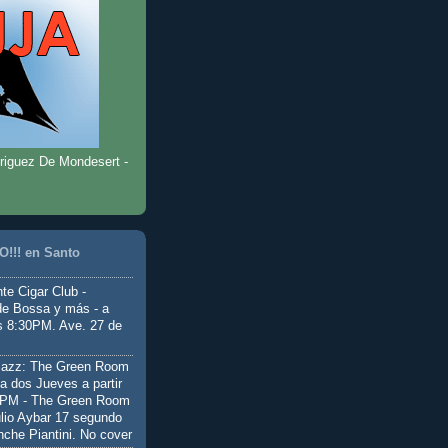
riguez De Mondesert -
!!! en Santo
te Cigar Club -
de Bossa y más - a
as 8:30PM. Ave. 27 de
Jazz: The Green Room
a dos Jueves a partir
0PM - The Green Room
ulio Aybar 17 segundo
nche Piantini. No cover