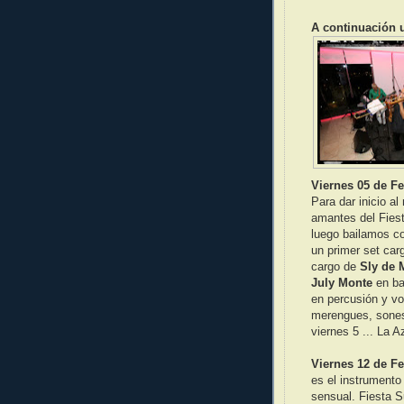
A continuación u
Viernes 05 de Fe
Para dar inicio al
amantes del Fies
luego bailamos co
un primer set car
cargo de
Sly de 
July Monte
en ba
en percusión y vo
merengues, sones,
viernes 5 ... La A
Viernes 12 de F
es el instrumento
sensual. Fiesta 