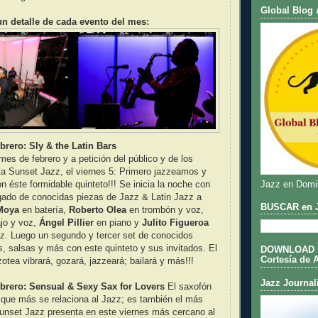
Global Blog 
n detalle de cada evento del mes:
brero: Sly & the Latin Bars
 mes de febrero y a petición del público y de los
ta Sunset Jazz, el viernes 5: Primero jazzeamos y
Jazz en Domi
n éste formidable quinteto!!! Se inicia la noche con
gado de conocidas piezas de Jazz & Latin Jazz a
BUSCAR en J
Moya
en batería,
Roberto Olea
en trombón y voz,
jo y voz,
Ángel Pillier
en piano y
Julito Figueroa
z. Luego un segundo y tercer set de conocidos
 salsas y más con este quinteto y sus invitados. El
DOWNLOAD DE
Cortesía de 
zotea vibrará, gozará, jazzeará; bailará y más!!!
Jazz Journal
ebrero: Sensual & Sexy Sax for Lovers
El saxofón
 que más se relaciona al Jazz; es también el más
Sunset Jazz presenta en este viernes más cercano al