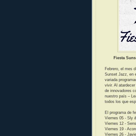
Fiesta Suns
Febrero, el mes d
Sunset Jazz, en 
variada programa
vivir. Al atardec
de innovadores co
nuestro país – Lea
todos los que esp
El programa de fe
Viernes 05 - Sly 
Viernes 12 - Sen
Viernes 19 - Aco
Viernes 26 - Jav