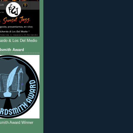
hardo & Los Del Medio
dsmith Award
smith Award Winner