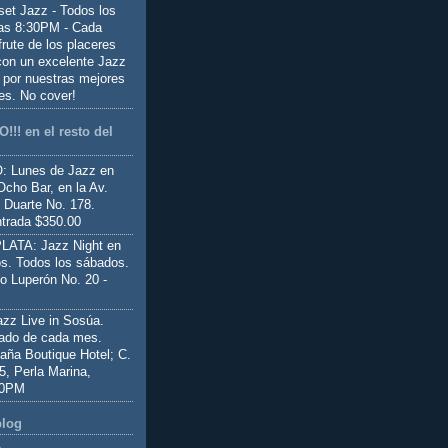
set Jazz - Todos los
las 8:30PM - Cada
frute de los placeres
 con un excelente Jazz
 por nuestras mejores
es. No cover!
!!! en el resto del
 Lunes de Jazz en
Ocho Bar, en la Av.
 Duarte No. 178.
trada $350.00
ATA: Jazz Night en
s. Todos los sábados.
io Luperón No. 20 -
z Live in Sosúa.
ado de cada mes.
aña Boutique Hotel; C.
 5, Perla Marina,
00PM
blog