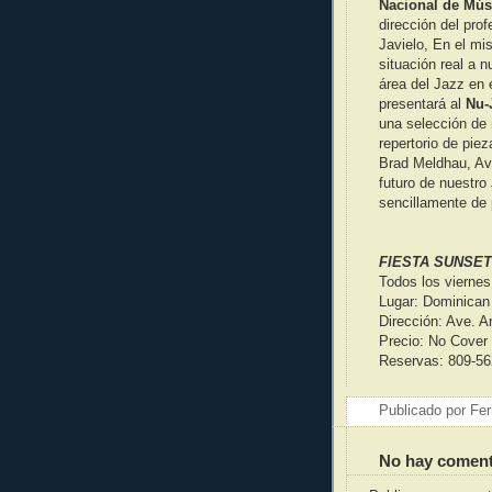
Nacional de Mús
dirección del pro
Javielo, En el mi
situación real a 
área del Jazz en 
presentará al
Nu-
una selección de 
repertorio de pie
Brad Meldhau, Ava
futuro de nuestr
sencillamente de 
FIESTA SUNSET
Todos los viernes 
Lugar: Dominican 
Dirección: Ave. 
Precio: No Cover
Reservas: 809-56
Publicado por
Fer
No hay coment