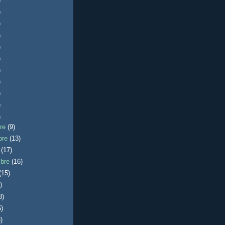
)
)
)
)
)
)
)
)
)
)
)
bre
(9)
bre
(13)
e
(17)
mbre
(16)
(15)
)
8)
5)
)