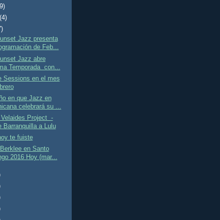
(9)
(4)
7)
unset Jazz presenta
ogramación de Feb...
unset Jazz abre
ma Temporada con...
e Sessions en el mes
brero
ño en que Jazz en
icana celebrará su ...
Velaides Project -
 Barranquilla a Lulu
oy te fuiste
 Berklee en Santo
go 2016 Hoy (mar...
)
)
)
)