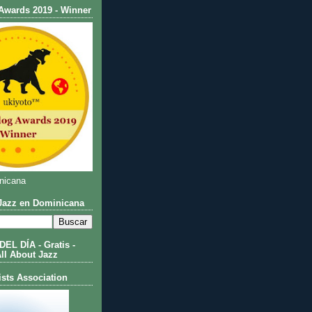
Awards 2019 - Winner
nicana
azz en Dominicana
L DÍA - Gratis -
All About Jazz
ists Association