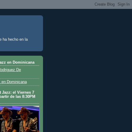
e ha hecho en la
Jazz en Dominicana
odriguez De
 en Dominicana
 Jazz: el Viernes 7
partir de las 8:30PM