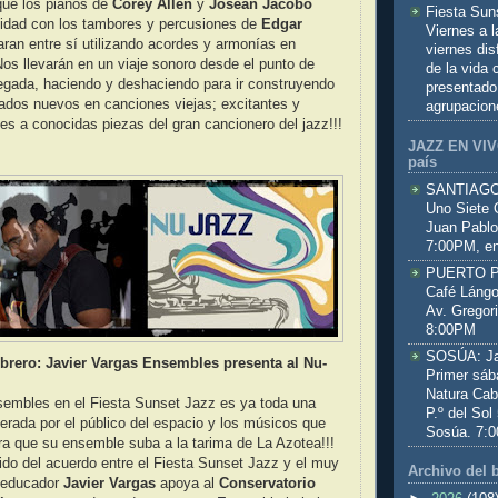
que los pianos de
Corey Allen
y
Josean Jacobo
Fiesta Sun
cidad con los tambores y percusiones de
Edgar
Viernes a 
garan entre sí utilizando acordes y armonías en
viernes dis
Nos llevarán en un viaje sonoro desde el punto de
de la vida
llegada, haciendo y deshaciendo para ir construyendo
presentado
ltados nuevos en canciones viejas; excitantes y
agrupacion
nes a conocidas piezas del gran cancionero del jazz!!!
JAZZ EN VIVO
país
SANTIAGO:
Uno Siete 
Juan Pablo
7:00PM, en
PUERTO PL
Café Lángo
Av. Gregor
8:00PM
SOSÚA: Jaz
brero: Javier Vargas Ensembles presenta al Nu-
Primer sáb
Natura Cab
sembles en el Fiesta Sunset Jazz es ya toda una
P.º del Sol
erada por el público del espacio y los músicos que
Sosúa. 7:
ra que su ensemble suba a la tarima de La Azotea!!!
ido del acuerdo entre el Fiesta Sunset Jazz y el muy
Archivo del 
 educador
Javier Vargas
apoya al
Conservatorio