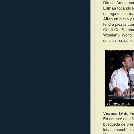
Día del Amor, una
Litman
tocando l
entrega de las m
Allen
en piano y
tendrá piezas co
Get It On, Samba
Wonderful World, 
sensual, sexy, pic
Viernes 19 de F
En octubre del a
búsqueda de prese
local presentó el