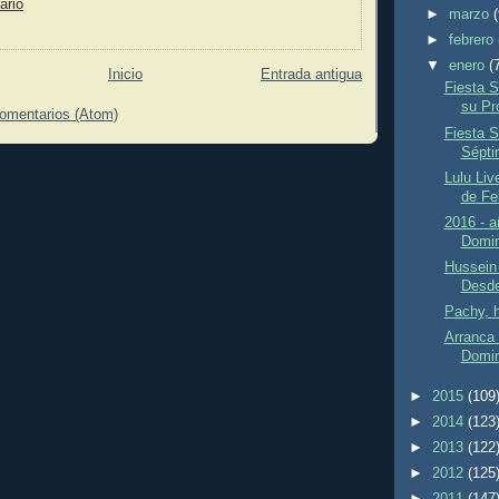
ario
►
marzo
►
febrero
▼
enero
(
Inicio
Entrada antigua
Fiesta S
su Pr
comentarios (Atom)
Fiesta S
Sépti
Lulu Liv
de Fe
2016 - a
Domin
Hussein 
Desde
Pachy, h
Arranca
Domin
►
2015
(109
►
2014
(123
►
2013
(122
►
2012
(125