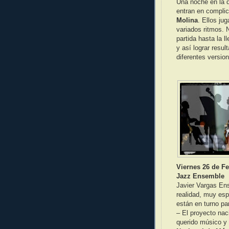
Una noche en la 
entran en compli
Molina
. Ellos ju
variados ritmos. 
partida hasta la 
y así lograr resu
diferentes versio
Viernes 26 de Fe
Jazz Ensemble
Javier Vargas En
realidad, muy esp
están en turno pa
– El proyecto nac
querido músico y