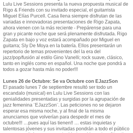
Lulu Live Sessions presenta la nueva propuesta musical de
Rigo & Friends con su invitado especial, el guitarrista
Miguel Elías Purcell. Casa llena siempre disfrutan de las
variadas e innovadoras presentaciones de Rigo Zapata,
ahora vienen con la más reciente - Prepárense para una
gran y picante noche que será plenamente disfrutada. Rigo
Zapata en bajo y voz estará acompañado por Miguel en
guitarra; Sly De Moya en la batería. Ellos presentarán un
repertorio de temas provenientes del la era del
jazz/pop/fusión al estilo Gino Vanelli; rock suave, clásico,
tanto en inglés como en español. Una noche que pondrá a
todos a gozar hasta más no poder!!!
Lunes 26 de Octubre: Se va Octubre con EJazzSon
El pasado lunes 7 de septiembre resultó ser todo un
escandalo (musical) en Lulu Live Sessions con las
genialidades presentadas y surgidas por la agrupación de
jazz femenina ¨EJazzSon¨. Las peticiones no se dejaron
esperar esa misma noche, y al final de la misma
anunciamos que volverían para despedir el mes de
octubre!!! …pues aquí las tienen!! … estas inquietas y
talentosas jóvenes y sus invitadas pondrán a todo el público