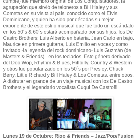
cumple) fue miembro original de Los Conquistadores, la
agrupación que sirvió de teloneros a Bill Haley y sus
Cometas en su visita al país; conocido como el Elvis
Dominicano, y quien ha sido por décadas su mejor
exponente de este estilo musical que fue todo un escándalo
en los 50´s & 60´s estará acompañado por sus hijos, los De
Castro Brothers: Luis Alberto en batería, Jean Carlo en bajo,
Maurice en primera guitarra, Luís Emilio en voces y como
invitado -la leyenda del rock dominicano- Luis Guzmán (de
Masters & Friends) - en los teclados. Este género derivado
del Doo Wop, Rhythm & Blues, Hillbilly, Country & Western
y otros fue popularizado en los 50´s por Presley, Chuck
Berry, Little Richard y Bill Haley & Los Cometas, entre otros.
A disfrutar en grande de un viaje musical con los De Castro
Brothers y el legendario vocalista Cuqui De Castro!!!
Lunes 19 de Octubre: Rigo & Friends – Jazz/Pop/Fusion