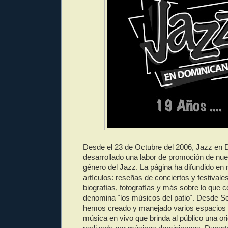
Desde el 23 de Octubre del 2006, Jazz en
desarrollado una labor de promoción de nues
género del Jazz. La página ha difundido en
artículos: reseñas de conciertos y festivales
biografías, fotografías y más sobre lo que 
denomina ¨los músicos del patio¨. Desde S
hemos creado y manejado varios espacios
música en vivo que brinda al público una or