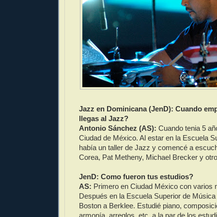
Jazz en Dominicana (JenD): Cuando em
llegas al Jazz?
Antonio Sánchez (AS):
Cuando tenia 5 añ
Ciudad de México. Al estar en la Escuela S
había un taller de Jazz y comencé a escuch
Corea, Pat Metheny, Michael Brecker y otro
JenD: Como fueron tus estudios?
AS:
Primero en Ciudad México con varios 
Después en la Escuela Superior de Música y
Boston a Berklee. Estudié piano, composici
armonía, arreglos, etc. a la par de los estudi