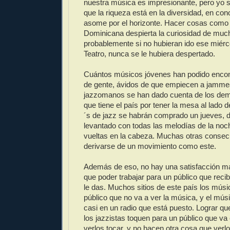
nuestra música es impresionante, pero yo s
que la riqueza está en la diversidad, en con
asome por el horizonte. Hacer cosas como
Dominicana despierta la curiosidad de muc
probablemente si no hubieran ido ese miér
Teatro, nunca se le hubiera despertado.
Cuántos músicos jóvenes han podido encontr
de gente, ávidos de que empiecen a jamme
jazzomanos se han dado cuenta de los d
que tiene el país por tener la mesa al lado 
´s de jazz se habrán comprado un jueves,
levantado con todas las melodías de la noc
vueltas en la cabeza. Muchas otras conse
derivarse de un movimiento como este.
Además de eso, no hay una satisfacción ma
que poder trabajar para un público que recib
le das. Muchos sitios de este país los mús
público que no va a ver la música, y el mús
casi en un radio que está puesto. Lograr qu
los jazzistas toquen para un público que v
verlos tocar, y no hacen otra cosa que verlo