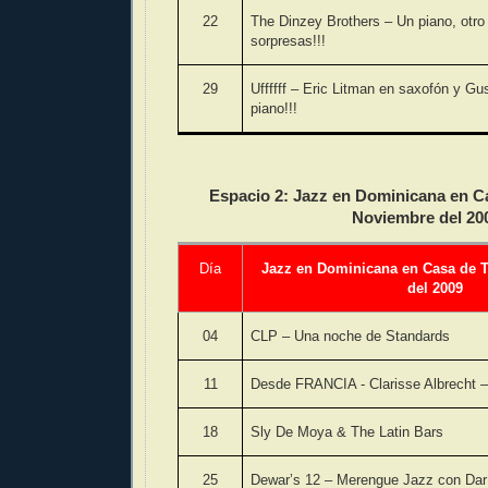
22
The Dinzey Brothers – Un piano, otro
sorpresas!!!
29
Uffffff – Eric Litman en saxofón y G
piano!!!
Espacio 2:
Jazz en Dominicana en Ca
Noviembre del 20
Día
Jazz en Dominicana en Casa de T
del 2009
04
CLP – Una noche de Standards
11
Desde FRANCIA - Clarisse Albrecht –
18
Sly De Moya & The Latin Bars
25
Dewar’s 12 – Merengue Jazz con Darí