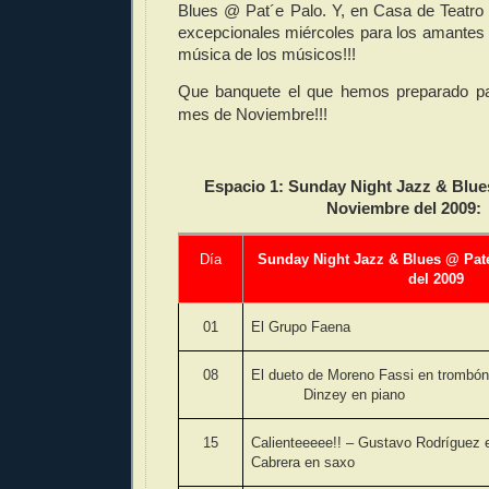
Blues @ Pat´e Palo. Y, en Casa de Teatro 
excepcionales miércoles para los amantes d
música de los músicos!!!
Que banquete el que hemos preparado pa
mes de Noviembre!!!
Espacio 1:
Sunday Night Jazz & Blue
Noviembre del 2009:
Día
Sunday Night Jazz & Blues @ Pat
del 2009
01
El Grupo Faena
08
El dueto de Moreno Fassi en trombón
Dinzey en piano
15
Calienteeeee!! – Gustavo Rodríguez e
Cabrera en saxo