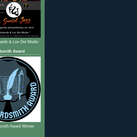
hardo & Los Del Medio
dsmith Award
smith Award Winner