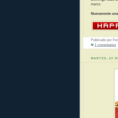
marzo.
Nuevamente unas 
Publicado por
Fer
1 comentarios
MARTES, 23 D