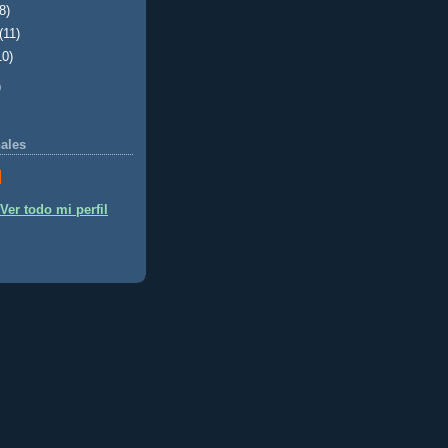
(8)
(11)
10)
)
ales
Ver todo mi perfil