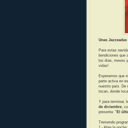
Unas Jazzeadas f
Para estas navida
bendiciones que 
los días, meses y
vidas!
Esperamos que el 
parte activa en es
nuestro país. De 
tocan, donde toc
Y para terminar, 
de diciembre
, c
presenta: "
El últ
Tremendo progra
1.- Abre la noche: