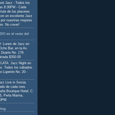
set Jazz - Todos los
las 8:30PM - Cada
frute de los placeres
 con un excelente Jazz
 por nuestras mejores
es. No cover!
!!! en el resto del
 Lunes de Jazz en
Ocho Bar, en la Av.
 Duarte No. 178.
trada $350.00
ATA: Jazz Night en
s. Todos los sábados.
io Luperón No. 20 -
z Live in Sosúa.
ado de cada mes.
aña Boutique Hotel; C.
 5, Perla Marina,
00PM
blog