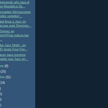
 tremendo año para el
en República Do...
zeadas felicitaciones
todos ustedes!...
ad llega a Jazz en
icana este Domingo...
 Gomez en
rto!!!Que noticia tan
..
ke Jazz Night - en
El grupo Four Frie...
acer para nosotros
marles que Jazz en...
bre
(8)
e
(15)
mbre
(11)
(14)
)
6)
8)
)