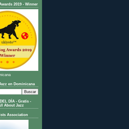
Awards 2019 - Winner
nicana
azz en Dominicana
L DÍA - Gratis -
All About Jazz
ists Association