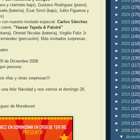
►
2026
(108
axo y clarinete bajo), Gustavo Rodríguez (piano),
►
2025
(178
ela (batería), Esar Simó (bajo), Julito Figueroa y
►
2024
(175
s)
e con nuestro invitado especial:
Carlos Sánchez
.
►
2023
(193
 cierre:
"Yasser Tejeda & Palotré"
►
2022
(191
arra), Otoniel Nicolás (batería), Virgilio Feliz Jr.
►
2021
(140
ernández (percusión). Más invitados sorpresas.
►
2020
(118
eatro
►
2019
(144
►
2018
(130
8 de Diciembre 2008
►
2017
(117
 por persona
►
2016
(139
 rifas y otras sorpresas!!!
►
2015
(109
►
2014
(123
o una feliz Navidad y nos vemos el domingo 28,
►
2013
(122
►
2012
(125
iguez de Mondesert
►
2011
(147
►
2010
(122
►
2009
(117
▼
2008
(131
▼
diciem