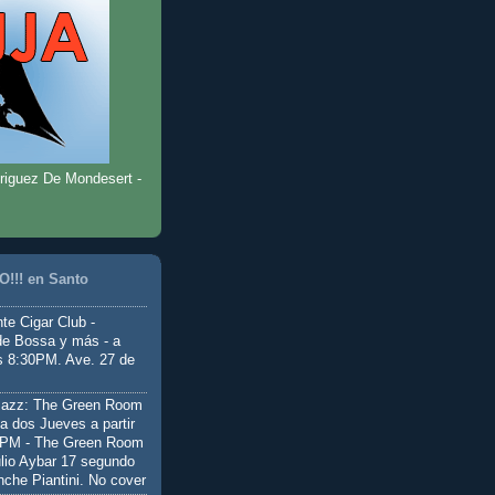
riguez De Mondesert -
!!! en Santo
te Cigar Club -
de Bossa y más - a
as 8:30PM. Ave. 27 de
Jazz: The Green Room
a dos Jueves a partir
0PM - The Green Room
ulio Aybar 17 segundo
nche Piantini. No cover