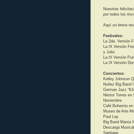
Nuestras felicita
por todos los rinc
Aquí un breve res
Festivales:
La 2da. Versión F
La IX Versión Fes
y Julio
La III Versión Pu
La IX Versión Do
Conciertos:
Kelley Johnson Q
Nuñez Big Band I
German Jazz “Kit
Néstor Torres en 
Noviembre
Café Bohemio en l
Museo de Arte M
Paul Lay
Big Band Manía I
Descarga Musical
Santiago