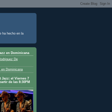
e ha hecho en la
Jazz en Dominicana
odriguez De
 en Dominicana
 Jazz: el Viernes 7
partir de las 8:30PM