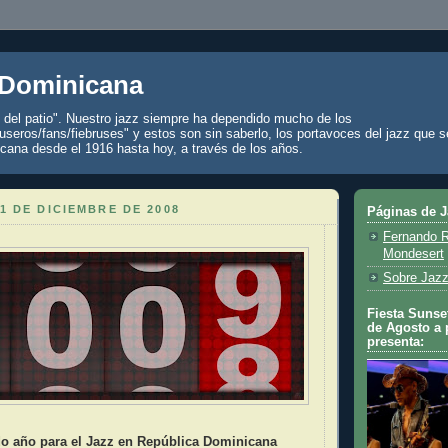
 Dominicana
z del patio". Nuestro jazz siempre ha dependido mucho de los
seros/fans/fiebruses" y estos son sin saberlo, los portavoces del jazz que s
cana desde el 1916 hasta hoy, a través de los años.
1 DE DICIEMBRE DE 2008
Páginas de 
Fernando R
Mondesert
Sobre Jazz
Fiesta Sunset
de Agosto a 
presenta:
do año para el Jazz en República Dominicana