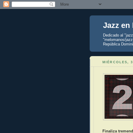
Jazz en
Dedicado al "jaz
"melomanos/jazzu
República Domini
MIÉRCOLES, 3
Finaliza tremen