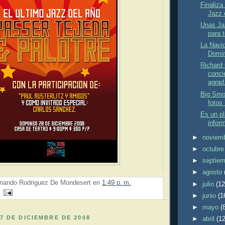
Finaliza
Jazz 
Unas Jaz
para 
La Navid
Domin
Richard
concie
agrad.
Big Smo
fotos 
Es un pl
infor
►
noviem
►
octubr
►
septie
►
agosto
nando Rodriguez De Mondesert
en
1:49 p. m.
►
julio
(12
►
junio
(1
►
mayo
(
7 DE DICIEMBRE DE 2008
►
abril
(12