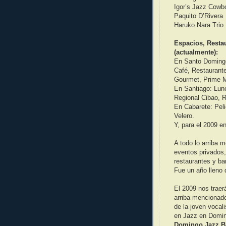
Igor’s Jazz Cowb
Paquito D’Rivera
Haruko Nara Trio
Espacios, Resta
(actualmente):
En Santo Domingo
Café, Restaurante
Gourmet, Prime M
En Santiago: Lun
Regional Cibao, R
En Cabarete: Pel
Velero.
Y, para el 2009 
A todo lo arriba 
eventos privados,
restaurantes y ba
Fue un año lleno
El 2009 nos traer
arriba mencionado
de la joven vocal
en Jazz en Domin
Domingo Jazz B