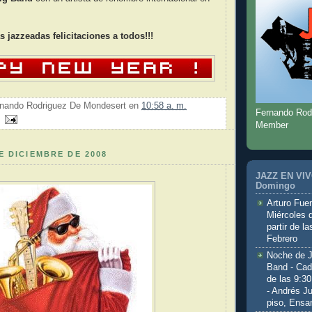
jazzeadas felicitaciones a todos!!!
nando Rodriguez De Mondesert
en
10:58 a. m.
Fernando Rod
Member
E DICIEMBRE DE 2008
JAZZ EN VIVO
Domingo
Arturo Fuen
Miércoles 
partir de l
Febrero
Noche de 
Band - Cad
de las 9:3
- Andrés J
piso, Ensa