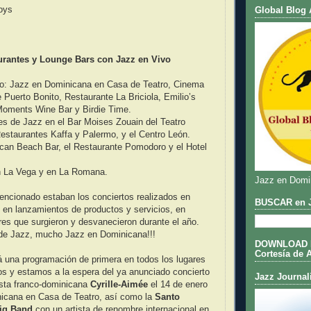
oys
Global Blog 
urantes y Lounge Bars con Jazz en Vivo
: Jazz en Dominicana en Casa de Teatro, Cinema
 Puerto Bonito, Restaurante La Briciola, Emilio’s
oments Wine Bar y Birdie Time.
es de Jazz en el Bar Moises Zouain del Teatro
estaurantes Kaffa y Palermo, y el Centro León.
ican Beach Bar, el Restaurante Pomodoro y el Hotel
en La Vega y en La Romana.
Jazz en Domi
mencionado estaban los conciertos realizados en
BUSCAR en J
 en lanzamientos de productos y servicios, en
res que surgieron y desvanecieron durante el año.
 de Jazz, mucho Jazz en Dominicana!!!
DOWNLOAD DE
Cortesía de 
á una programación de primera en todos los lugares
s y estamos a la espera del ya anunciado concierto
Jazz Journal
ista franco-dominicana
Cyrille-Aimée
el 14 de enero
icana en Casa de Teatro, así como la
Santo
ig Band
con un artista de renombre internacional en