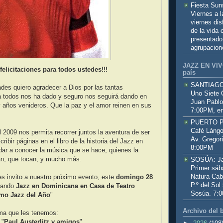
Fiesta Sun
Viernes a 
viernes dis
de la vida
presentado
agrupacion
JAZZ EN VIVO
elicitaciones para todos ustedes!!!
país
SANTIAGO:
des quiero agradecer a Dios por las tantas
Uno Siete 
a todos nos ha dado y seguro nos seguirá dando en
Juan Pablo
 años venideros. Que la paz y el amor reinen en sus
7:00PM, en
PUERTO PL
Café Lángo
2009 nos permita recorrer juntos la aventura de ser
Av. Gregor
cribir páginas en el libro de la historia del Jazz en
8:00PM
dar a conocer la música que se hace, quienes la
an, que tocan, y mucho más.
SOSÚA: Jaz
Primer sáb
Natura Cab
les invito a nuestro próximo evento, este
domingo 28
P.º del Sol
uando
Jazz en Dominicana en Casa de Teatro
Sosúa. 7:
imo Jazz del Año
"
Archivo del 
ma que les tenemos:
 "
Paul Austerlitz y amigos
"