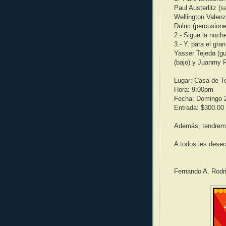
Paul Austerlitz (s
Wellington Valenzu
Duluc (percusione
2.- Sigue la noch
3.- Y, para el gran
Yasser Tejeda (guit
(bajo) y Juanmy F
Lugar: Casa de T
Hora: 9:00pm
Fecha: Domingo 2
Entrada: $300.00
Además, tendremos
A todos les dese
Fernando A. Rodr