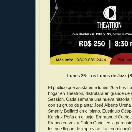
Lunes 26: Los Lunes de Jazz (S
El público que asista este lunes 26 a Los L
hogar en Theatron, disfrutará en grande de 
Session. Cada semana una nueva historia m
con su grupo de planta: José Alberto Ureña 
Smarlly Belliard en el piano, Eustiquio Césp
Kendrix Peña en el bajo, Emmanuel Cueto en
Franco en voz y Cukín Curiel en la percusió
los que llegan de improviso. La coordinación