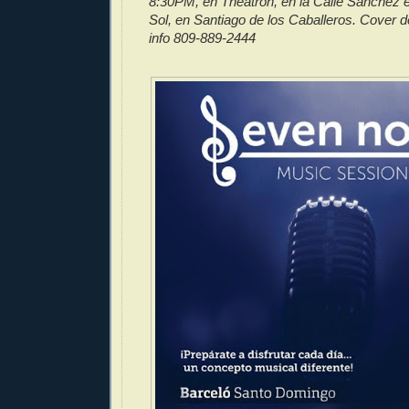
8:30PM, en Theatron, en la Calle Sánchez e
Sol, en Santiago de los Caballeros. Cover 
info 809-889-2444