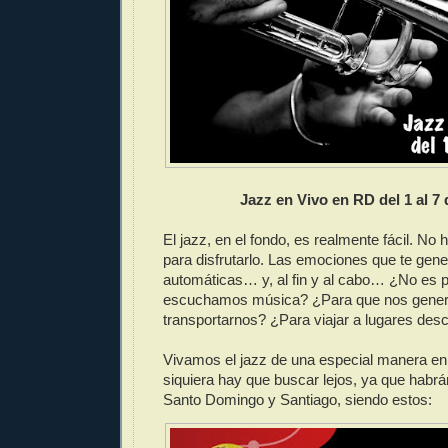
Jazz en Vivo en RD del 1 al 7 
El jazz, en el fondo, es realmente fácil. No 
para disfrutarlo. Las emociones que te gene
automáticas… y, al fin y al cabo… ¿No es 
escuchamos música? ¿Para que nos gener
transportarnos? ¿Para viajar a lugares de
Vivamos el jazz de una especial manera en
siquiera hay que buscar lejos, ya que habr
Santo Domingo y Santiago, siendo estos: