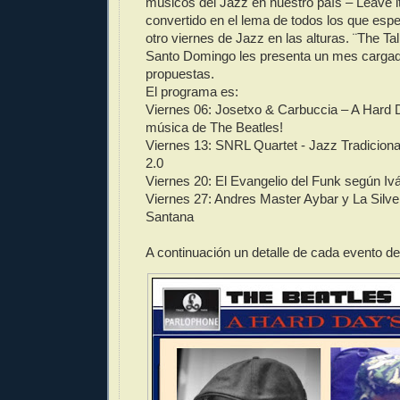
músicos del Jazz en nuestro país – Leave it 
convertido en el lema de todos los que espe
otro viernes de Jazz en las alturas. ¨The Ta
Santo Domingo les presenta un mes cargad
propuestas.
El programa es:
Viernes 06: Josetxo & Carbuccia – A Hard D
música de The Beatles!
Viernes 13: SNRL Quartet - Jazz Tradicional
2.0
Viernes 20: El Evangelio del Funk según Iv
Viernes 27: Andres Master Aybar y La Silve
Santana
A continuación un detalle de cada evento d