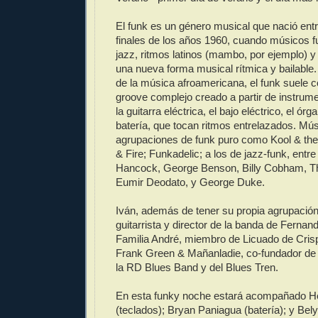
El funk es un género musical que nació ent
finales de los años 1960, cuando músicos f
jazz, ritmos latinos (mambo, por ejemplo) 
una nueva forma musical rítmica y bailabl
de la música afroamericana, el funk suele c
groove complejo creado a partir de instrum
la guitarra eléctrica, el bajo eléctrico, el 
batería, que tocan ritmos entrelazados. Mú
agrupaciones de funk puro como Kool & the
& Fire; Funkadelic; a los de jazz-funk, entre
Hancock, George Benson, Billy Cobham, T
Eumir Deodato, y George Duke.
Iván, además de tener su propia agrupación
guitarrista y director de la banda de Fernan
Familia André, miembro de Licuado de Cris
Frank Green & Mañanladie, co-fundador de
la RD Blues Band y del Blues Tren.
En esta funky noche estará acompañado H
(teclados); Bryan Paniagua (batería); y Bely