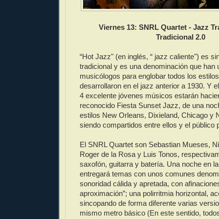
Viernes 13: SNRL Quartet - Jazz Tra
Tradicional 2.0
“Hot Jazz" (en inglés, “ jazz caliente") es s
tradicional y es una denominación que han u
musicólogos para englobar todos los estilo
desarrollaron en el jazz anterior a 1930. Y e
4 excelente jóvenes músicos estarán hacien
reconocido Fiesta Sunset Jazz, de una noch
estilos New Orleans, Dixieland, Chicago y
siendo compartidos entre ellos y el público 
El SNRL Quartet son Sebastian Mueses, N
Roger de la Rosa y Luis Tonos, respectivam
saxofón, guitarra y batería. Una noche en la
entregará temas con unos comunes denom
sonoridad cálida y apretada, con afinacione
aproximación”; una polirritmia horizontal, a
sincopando de forma diferente varias versi
mismo metro básico (En este sentido, todos