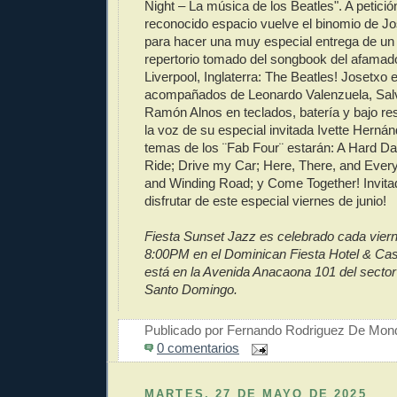
Night – La música de los Beatles". A petición
reconocido espacio vuelve el binomio de J
para hacer una muy especial entrega de un 
repertorio tomado del songbook del afamad
Liverpool, Inglaterra: The Beatles! Josetxo 
acompañados de Leonardo Valenzuela, Salv
Ramón Alnos en teclados, batería y bajo r
la voz de su especial invitada Ivette Hern
temas de los ¨Fab Four¨ estarán: A Hard Day
Ride; Drive my Car; Here, There, and Ever
and Winding Road; y Come Together! Invita
disfrutar de este especial viernes de junio!
Fiesta Sunset Jazz es celebrado cada vierne
8:00PM en el Dominican Fiesta Hotel & Casi
está en la Avenida Anacaona 101 del sector
Santo Domingo.
Publicado por
Fernando Rodriguez De Mon
0 comentarios
MARTES, 27 DE MAYO DE 2025