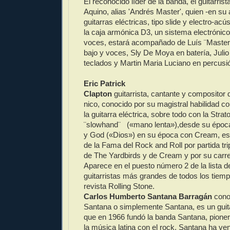
El reconocido líder de la banda, el guitarris
Aquino, alias 'Andrés Master', quien -en su 
guitarras eléctricas, tipo slide y electro-ac
la caja armónica D3, un sistema electrónic
voces, estará acompañado de Luís ¨Maste
bajo y voces, Sly De Moya en batería, Juli
teclados y Martin Maria Luciano en percusi
Eric Patrick
Clapton
guitarrista, cantante y compositor d
nico, conocido por su magistral habilidad c
la guitarra eléctrica, sobre todo con la Stra
¨slowhand¨ («mano lenta»),desde su época
y God («Dios») en su época con Cream, es
de la Fama del Rock and Roll por partida t
de The Yardbirds y de Cream y por su carre
Aparece en el puesto número 2 de la lista 
guitarristas más grandes de todos los tiemp
revista Rolling Stone.
Carlos Humberto Santana Barragán
cono
Santana o simplemente Santana, es un guit
que en 1966 fundó la banda Santana, pioner
la música latina con el rock. Santana ha v