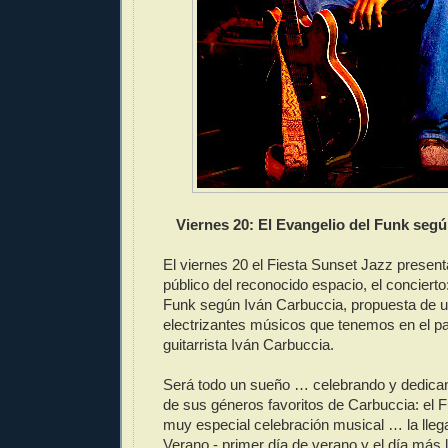
Viernes 20: El Evangelio del Funk seg
El viernes 20 el Fiesta Sunset Jazz presenta
público del reconocido espacio, el concierto
Funk según Iván Carbuccia, propuesta de 
electrizantes músicos que tenemos en el paí
guitarrista Iván Carbuccia.
Será todo un sueño … celebrando y dedica
de sus géneros favoritos de Carbuccia: el 
muy especial celebración musical … la llega
Verano - primer día de verano y el día más l