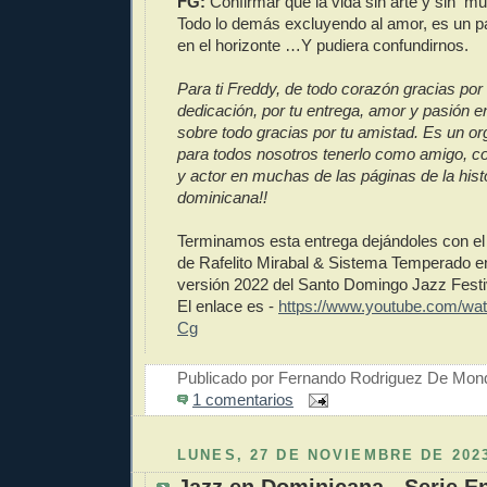
FG:
Confirmar que la vida sin arte y sin mu
Todo lo demás excluyendo al amor, es un pa
en el horizonte …Y pudiera confundirnos.
Para ti Freddy, de todo corazón gracias por 
dedicación, por tu entrega, amor y pasión e
sobre todo gracias por tu amistad. Es un or
para todos nosotros tenerlo como amigo, 
y actor en muchas de las páginas de la hist
dominicana!!
Terminamos esta entrega dejándoles con el
de Rafelito Mirabal & Sistema Temperado en 
versión 2022 del Santo Domingo Jazz Festi
El enlace es -
https://www.youtube.com/w
Cg
Publicado por
Fernando Rodriguez De Mon
1 comentarios
LUNES, 27 DE NOVIEMBRE DE 202
Jazz en Dominicana - Serie En