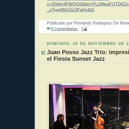
v=DWier4FWQG0&list=PLzWwaFUTDKZx
_sTyw49AS2jJ3FaHxjbG
Publicado por
Fernando Rodriguez De Mon
0 comentarios
DOMINGO, 26 DE NOVIEMBRE DE 2
Juan Posso Jazz Trío: impres
el Fiesta Sunset Jazz