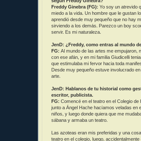
según Freddy Ginebra?
Freddy Ginebra (FG):
Yo soy un atrevido q
miedo a la vida. Un hombre que le gustan lo
aprendió desde muy pequeño que no hay ma
sirviendo a los demás. Parezco un boy scout
servir. Es mi naturaleza.
JenD: ¿Freddy, como entras al mundo de
FG:
Al mundo de las artes me empujaron, n
con ese afán, y en mi familia Giudicelli tenia 
que estimulaba mi fervor hacia toda manifes
Desde muy pequeño estuve involucrado en t
arte.
JenD: Hablanos de tu historial como gest
escritor, publicista.
FG:
Comencé en el teatro en el Colegio de l
junto a Ángel Hache hacíamos veladas en e
niños, y luego donde quiera que me mudab
sábana y armaba un teatro.
Las azoteas eran mis preferidas y una cosa 
teatro en el colegio, luego, accidentalmente 