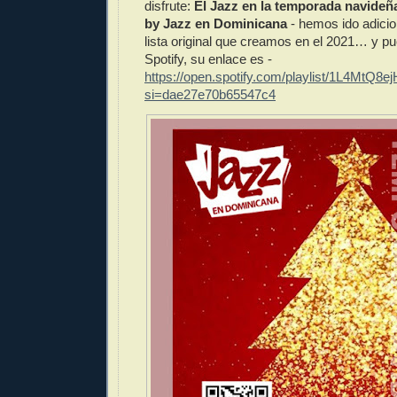
disfrute:
El Jazz en la temporada navideña
by Jazz en Dominicana
- hemos ido adicio
lista original que creamos en el 2021… y p
Spotify, su enlace es -
https://open.spotify.com/playlist/1L4MtQ8
si=dae27e70b65547c4