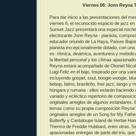
Viernes 06: Jonn Reyna T
Para dar inicio a las presentaciones del mes
viernes 6, el reconocido espacio de jazz en 
Sunset Jazz presentará una especial noche c
electrizante Jonn Reyna - pianista, composit
educador oriundo de La Haya, Países Bajos
pianista excepcionalmente dotado, con una
es: rítmica, dinámica, aventurera y melódic
la libertad personal y los clímax apasionad
Reyna estará acompañado de Otoniel Nicolá
Luigi Feliz en el bajo. Inspirado por una vari
incluyendo gospel, soul, boogie-woogie, blue
bebop, latino, brasileño, free jazz, tango y 
húngara y rumana - ellos estarán haciendo 
variado y ecléctico repertorio de composici
originales arreglos de algunos estándares. El
temas como su propia composición Reyna´
originales arreglos de un Song for My Fathe
Butterfly y Cantaloupe Island de Herbie Han
Thermo de Freddie Hubbard, entre otras. Se
apasionadas entregas de parte del trío, que