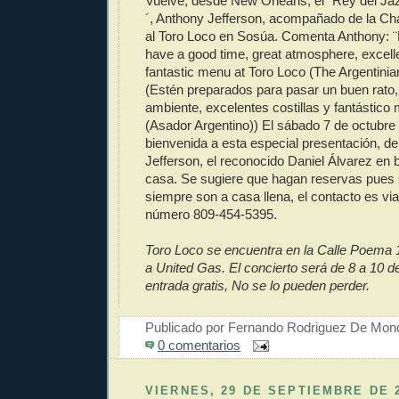
Vuelve, desde New Orleans, el ¨Rey del Ja
´, Anthony Jefferson, acompañado de la C
al Toro Loco en Sosúa. Comenta Anthony: ¨
have a good time, great atmosphere, excelle
fantastic menu at Toro Loco (The Argentinia
(Estén preparados para pasar un buen rato,
ambiente, excelentes costillas y fantástico
(Asador Argentino)) El sábado 7 de octubre 
bienvenida a esta especial presentación, de 
Jefferson, el reconocido Daniel Álvarez en b
casa. Se sugiere que hagan reservas pues 
siempre son a casa llena, el contacto es vi
número 809-454-5395.
Toro Loco se encuentra en la Calle Poema 
a United Gas. El concierto será de 8 a 10 d
entrada gratis, No se lo pueden perder.
Publicado por
Fernando Rodriguez De Mon
0 comentarios
VIERNES, 29 DE SEPTIEMBRE DE 