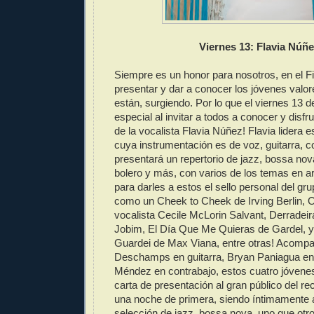
Viernes 13: Flavia Núñ
Siempre es un honor para nosotros, en el F
presentar y dar a conocer los jóvenes valor
están, surgiendo. Por lo que el viernes 13 
especial al invitar a todos a conocer y disfr
de la vocalista Flavia Núñez! Flavia lidera e
cuya instrumentación es de voz, guitarra, co
presentará un repertorio de jazz, bossa nov
bolero y más, con varios de los temas en ar
para darles a estos el sello personal del g
como un Cheek to Cheek de Irving Berlin, Ob
vocalista Cecile McLorin Salvant, Derradei
Jobim, El Día Que Me Quieras de Gardel,
Guardei de Max Viana, entre otras! Acom
Deschamps en guitarra, Bryan Paniagua en 
Méndez en contrabajo, estos cuatro jóvene
carta de presentación al gran público del r
una noche de primera, siendo íntimamente
selección de jazz, bossa nova, uno que ot