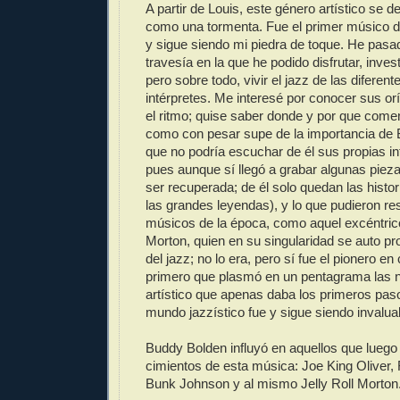
A partir de Louis, este género artístico se 
como una tormenta. Fue el primer músico 
y sigue siendo mi piedra de toque. He pasa
travesía en la que he podido disfrutar, inves
pero sobre todo, vivir el jazz de las diferen
intérpretes. Me interesé por conocer sus o
el ritmo; quise saber donde y por que comen
como con pesar supe de la importancia de 
que no podría escuchar de él sus propias in
pues aunque sí llegó a grabar algunas piez
ser recuperada; de él solo quedan las hist
las grandes leyendas), y lo que pudieron re
músicos de la época, como aquel excéntrico
Morton, quien en su singularidad se auto pr
del jazz; no lo era, pero sí fue el pionero e
primero que plasmó en un pentagrama las 
artístico que apenas daba los primeros paso
mundo jazzístico fue y sigue siendo invalua
Buddy Bolden influyó en aquellos que luego 
cimientos de esta música: Joe King Oliver,
Bunk Johnson y al mismo Jelly Roll Morton