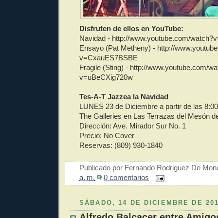
Disfruten de ellos en YouTube:
Navidad - http://www.youtube.com/watch
Ensayo (Pat Metheny) - http://www.youtub
v=CxauES7BSBE
Fragile (Sting) - http://www.youtube.com/w
v=uBeCXig720w
Tes-A-T Jazzea la Navidad
LUNES 23 de Diciembre a partir de las 8:0
The Galleries en Las Terrazas del Mesón d
Dirección: Ave. Mirador Sur No. 1
Precio: No Cover
Reservas: (809) 930-1840
Publicado por
Fernando Rodriguez De Mon
a. m.
0 comentarios
SÁBADO, 14 DE DICIEMBRE DE 20
Alfredo Balcacer entre Amigo