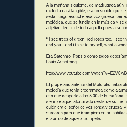
A la mañana siguiente, de madrugada aún,
melodía casi tangible, era un sonido que se
seda; luego escuché esa voz gruesa, perfe
melódica, que se fundía en la música y se 
adjetivo dentro de toda aquella poesía sono
“ I see trees of green, red roses too, i see 
and you…and i think to myself, what a won
Era Satchmo, Pops o como todos deberíamo
Louis Armstrong.
http://www.youtube.com/watch?v=E2VC
El propietario anterior del Motorola, había ol
melodía que tenía programada como alarma 
eso que desperté a las 5:00 de la mañana,
siempre aquel afortunado desliz de su mem
quién era el señor de voz ronca y gruesa, y
surcaron para que irrumpiera en mi habitac
el sonido de aquella trompeta.