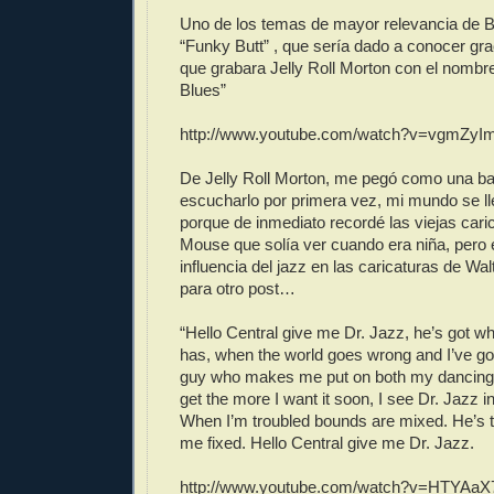
Uno de los temas de mayor relevancia de 
“Funky Butt” , que sería dado a conocer gra
que grabara Jelly Roll Morton con el nomb
Blues”
http://www.youtube.com/watch?v=vgmZyI
De Jelly Roll Morton, me pegó como una bala
escucharlo por primera vez, mi mundo se ll
porque de inmediato recordé las viejas car
Mouse que solía ver cuando era niña, pero 
influencia del jazz en las caricaturas de Wal
para otro post…
“Hello Central give me Dr. Jazz, he’s got wha
has, when the world goes wrong and I’ve got
guy who makes me put on both my dancing
get the more I want it soon, I see Dr. Jazz 
When I’m troubled bounds are mixed. He’s 
me fixed. Hello Central give me Dr. Jazz.
http://www.youtube.com/watch?v=HTYAaX