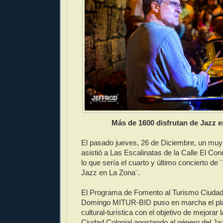
Más de 1600 disfrutan de Jazz 
El pasado jueves, 26 de Diciembre, un muy 
asistió a Las Escalinatas de la Calle El Con
lo que sería el cuarto y último concierto d
Jazz en La Zona¨.
El Programa de Fomento al Turismo Ciudad
Domingo MITUR-BID puso en marcha el pl
cultural-turística con el objetivo de mejorar 
Ciudad Colonial apostando al género del J