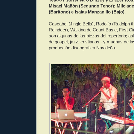
Misael Mañón (Segundo Tenor); Milciad
(Barítono) e Isaías Manzanillo (Bajo).
Cascabel (Jingle Bells), Rodolfo (Rudolph 
Reindeer), Walking de Count Basie, First C
son algunas de las piezas del repertorio; 
de gospel, jazz, cristianas - y muchas de 
producción discográfica Navideña.