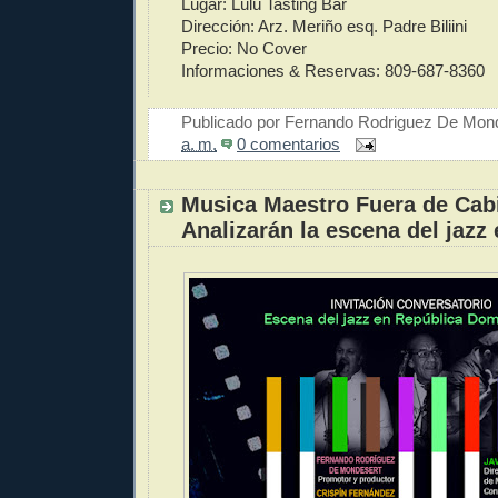
Lugar: Lulú Tasting Bar
Dirección: Arz. Meriño esq. Padre Biliini
Precio: No Cover
Informaciones & Reservas: 809-687-8360
Publicado por
Fernando Rodriguez De Mon
a. m.
0 comentarios
Musica Maestro Fuera de Cabi
Analizarán la escena del jazz