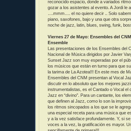
reconocido espacio, donde a variados ritmo
gozar a los asistentes al evento. A Jordi l
….mmm…. el no quiere decir .. Solo sabe
piano, saxofones, bajo y una que otra sorpr
noche de jazz, latin, blues, swing, funk, bo
Viernes 27 de Mayo: Ensembles del CNM
Ensemble
Las presentaciones de los Ensembles del C
Nacional de Música dirigidos por Javier Var
Sunset Jazz son muy esperadas por el públ
los músicos que están en turno para que s
la tarima de La Azotea!!! En este mes de M
Ensembles del CNM presentan al Vocal Ja
discutir en lo absoluto que los mejores jazzi
instrumentalistas, es el Cantado o Vocal el 
Jazz en “divino”. Para un cantante, los ele
que definen al Jazz, como lo son la improvis
los ritmos sincopados a los que se le agreg
una especial receta para una música que es
y a la vez satisface profundamente. Y, si s
voces a la vez, la gratificación es mayor.
sencillamente de primera!!!