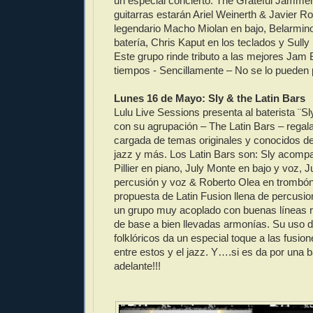
un especial concierto: The Grateful Jammer
guitarras estarán Ariel Weinerth & Javier Ro
legendario Macho Miolan en bajo, Belarmin
batería, Chris Kaput en los teclados y Sully
Este grupo rinde tributo a las mejores Jam
tiempos - Sencillamente – No se lo pueden p
Lunes 16 de Mayo: Sly & the Latin Bars
Lulu Live Sessions presenta al baterista ¨S
con su agrupación – The Latin Bars – regal
cargada de temas originales y conocidos del 
jazz y más. Los Latin Bars son: Sly acomp
Pillier en piano, July Monte en bajo y voz, J
percusión y voz & Roberto Olea en trombó
propuesta de Latin Fusion llena de percusio
un grupo muy acoplado con buenas líneas r
de base a bien llevadas armonías. Su uso d
folklóricos da un especial toque a las fusio
entre estos y el jazz. Y….si es da por una 
adelante!!!