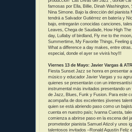
producción ¨Las Divas del Jazz¨; donde ca
famosas por Ella, Billie, Dinah Washington
Nina Simone. Bajo la dirección del pianista 
tendrá a Salvador Gutiérrez en batería y N
bajo, entregarán conocidas canciones, tal
Leaves, Chega de Saudade, How High The 
day, Lullaby of birdland, Fly me to the moon,
Summertime, My Favorite Things, Feeling g
What a difference a day makes, entre otra
especial, donde el ayer se vivirá hoy!!!
Viernes 13 de Mayo: Javier Vargas & ATR
Fiesta Sunset Jazz se honra en presentar a
músico y educador Javier Vargas y su agru
quienes se presentarán con un interesantís
instrumental más invitados presentando un 
de Jazz, Blues, Funk y Fusion. Para este co
acompaña de dos excelentes jóvenes talent
quien se está abriendo paso como un bajist
cuenta en nuestro país; Ivanna Cuesta, tale
comienza a abrirse paso en la escena del ja
prometedor pianista Samuel Atizol y unos i
talentosos invitados –Ronald Agustín Feliz 