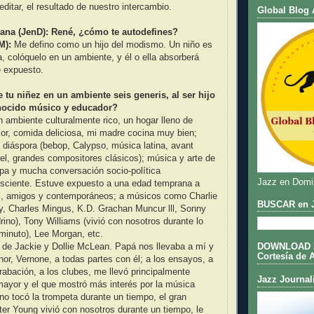
editar, el resultado de nuestro intercambio.
Global Blog 
ana (JenD): René, ¿cómo te autodefines?
M):
Me defino como un hijo del modismo. Un niño es
 colóquelo en un ambiente, y él o ella absorberá
é expuesto.
tu niñez en un ambiente seis generis, al ser hijo
nocido músico y educador?
n ambiente culturalmente rico, un hogar lleno de
r, comida deliciosa, mi madre cocina muy bien;
 diáspora (bebop, Calypso, música latina, avant
l, grandes compositores clásicos); música y arte de
opa y mucha conversación socio-política
Jazz en Domi
nsciente. Estuve expuesto a una edad temprana a
s, amigos y contemporáneos; a músicos como Charlie
BUSCAR en J
ey, Charles Mingus, K.D. Grachan Muncur lll, Sonny
rino), Tony Williams (vivió con nosotros durante lo
minuto), Lee Morgan, etc.
jo de Jackie y Dollie McLean. Papá nos llevaba a mí y
DOWNLOAD DE
Cortesía de 
r, Vernone, a todas partes con él; a los ensayos, a
rabación, a los clubes, me llevó principalmente
Jazz Journal
mayor y el que mostró más interés por la música
 tocó la trompeta durante un tiempo, el gran
er Young vivió con nosotros durante un tiempo, le