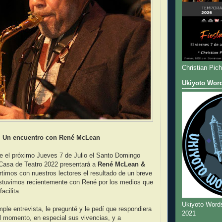
Christian Pic
Ukiyoto Wor
Un encuentro con René McLean
e el próximo Jueves 7 de Julio el Santo Domingo
 Casa de Teatro 2022 presentará a
René McLean &
timos con nuestros lectores el resultado de un breve
stuvimos recientemente con René por los medios que
acilita.
Ukiyoto Word
ple entrevista, le pregunté y le pedí que respondiera
2021
 al momento, en especial sus vivencias, y a