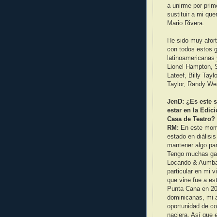
a unirme por prim
sustituir a mi que
Mario Rivera.
He sido muy afor
con todos estos g
latinoamericanas
Lionel Hampton, 
Lateef, Billy Tayl
Taylor, Randy Wes
JenD: ¿Es este s
estar en la Edic
Casa de Teatro?
RM:
En este mome
estado en diálisi
mantener algo par
Tengo muchas ga
Locando & Aumbata
particular en mi 
que vine fue a es
Punta Cana en 20
dominicanas, mi 
oportunidad de co
naciera. Así que 