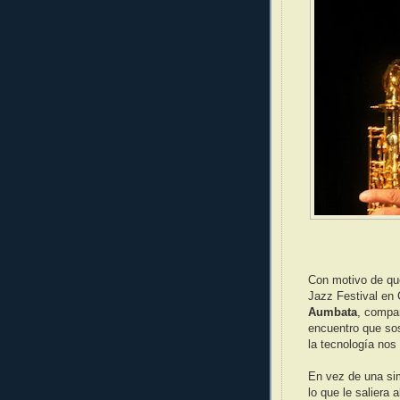
Con motivo de qu
Jazz Festival en
Aumbata
, compar
encuentro que so
la tecnología nos f
En vez de una sim
lo que le saliera