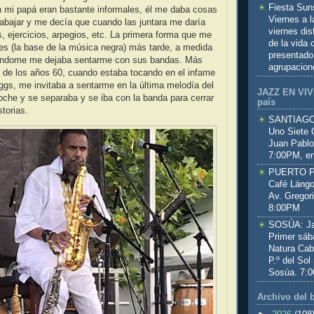
Fiesta Sun
n mi papá eran bastante informales, él me daba cosas
Viernes a 
trabajar y me decía que cuando las juntara me daría
viernes dis
, ejercicios, arpegios, etc. La primera forma que me
de la vida
es (la base de la música negra) más tarde, a medida
presentado
lándome me dejaba sentarme con sus bandas. Más
agrupacion
os de los años 60, cuando estaba tocando en el infame
ggs, me invitaba a sentarme en la última melodía del
JAZZ EN VIVO
noche y se separaba y se iba con la banda para cerrar
país
torias.
SANTIAGO:
Uno Siete 
Juan Pablo
7:00PM, en
PUERTO PL
Café Lángo
Av. Gregor
8:00PM
SOSÚA: Jaz
Primer sáb
Natura Cab
P.º del Sol
Sosúa. 7:
Archivo del 