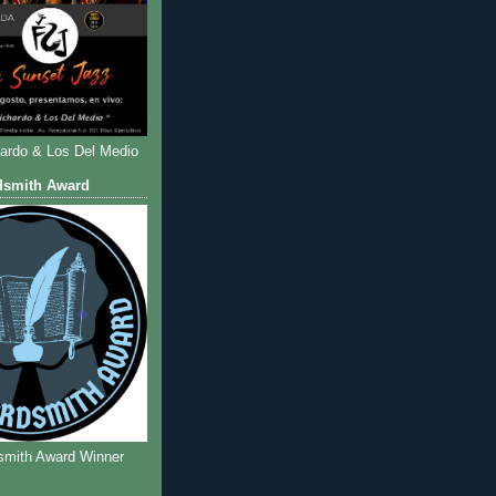
hardo & Los Del Medio
dsmith Award
smith Award Winner