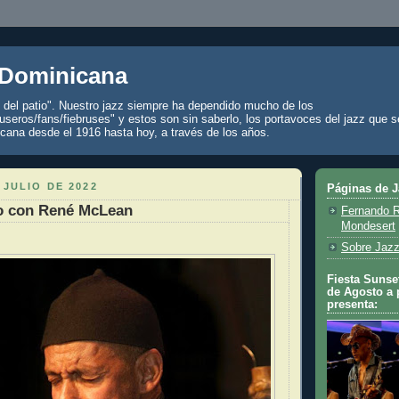
 Dominicana
z del patio". Nuestro jazz siempre ha dependido mucho de los
seros/fans/fiebruses" y estos son sin saberlo, los portavoces del jazz que s
cana desde el 1916 hasta hoy, a través de los años.
 JULIO DE 2022
Páginas de 
o con René McLean
Fernando R
Mondesert
Sobre Jazz
Fiesta Sunset
de Agosto a 
presenta: