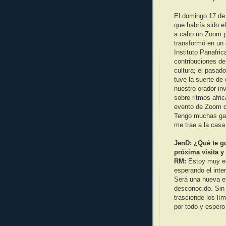
El domingo 17 de 
que habría sido 
a cabo un Zoom pa
transformó en un
Instituto Panafri
contribuciones de 
cultura; el pasad
tuve la suerte de
nuestro orador in
sobre ritmos afri
evento de Zoom q
Tengo muchas gana
me trae a la casa
JenD: ¿Qué te gu
próxima visita y
RM:
Estoy muy e
esperando el inte
Será una nueva ex
desconocido. Sin 
trasciende los lím
por todo y espero