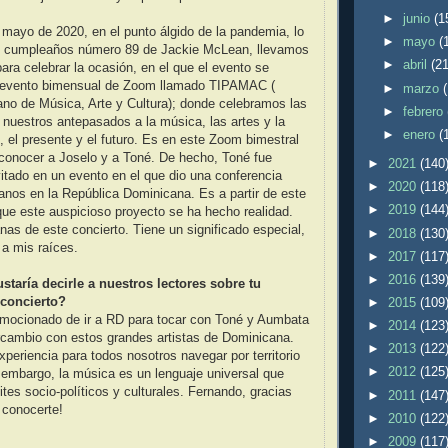
►
junio
(1
mayo de 2020, en el punto álgido de la pandemia, lo
►
mayo
(
el cumpleaños número 89 de Jackie McLean, llevamos
►
abril
(21
ra celebrar la ocasión, en el que el evento se
 evento bimensual de Zoom llamado TIPAMAC (
►
marzo
cano de Música, Arte y Cultura); donde celebramos las
►
febrero
nuestros antepasados ​​a la música, las artes y la
►
enero
(
o, el presente y el futuro. Es en este Zoom bimestral
 conocer a Joselo y a Toné. De hecho, Toné fue
►
2021
(140
vitado en un evento en el que dio una conferencia
►
2020
(118
canos en la República Dominicana. Es a partir de este
►
2019
(144
ue este auspicioso proyecto se ha hecho realidad.
s de este concierto. Tiene un significado especial,
►
2018
(130
 a mis raíces.
►
2017
(117
►
2016
(139
staría decirle a nuestros lectores sobre tu
 concierto?
►
2015
(109
mocionado de ir a RD para tocar con Toné y Aumbata
►
2014
(123
rcambio con estos grandes artistas de Dominicana.
►
2013
(122
periencia para todos nosotros navegar por territorio
►
2012
(125
embargo, la música es un lenguaje universal que
ites socio-políticos y culturales. Fernando, gracias
►
2011
(147
 conocerte!
►
2010
(122
►
2009
(117