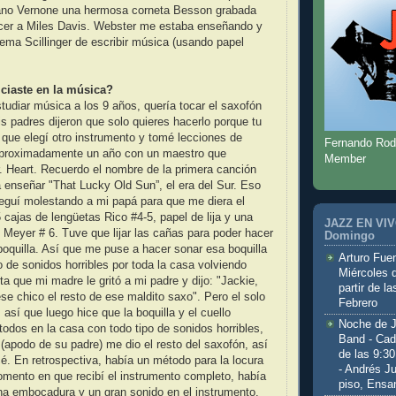
ano Vernone una hermosa corneta Besson grabada
ecer a Miles Davis. Webster me estaba enseñando y
ema Scillinger de escribir música (usando papel
ciaste en la música?
udiar música a los 9 años, quería tocar el saxofón
 padres dijeron que solo quieres hacerlo porque tu
 que elegí otro instrumento y tomé lecciones de
Fernando Rod
 aproximadamente un año con un maestro que
Member
r. Heart. Recuerdo el nombre de la primera canción
enseñar "That Lucky Old Sun”, el era del Sur. Eso
eguí molestando a mi papá para que me diera el
 cajas de lengüetas Rico #4-5, papel de lija y una
JAZZ EN VIVO
 Meyer # 6. Tuve que lijar las cañas para poder hacer
Domingo
boquilla. Así que me puse a hacer sonar esa boquilla
Arturo Fuen
o de sonidos horribles por toda la casa volviendo
Miércoles 
ta que mi madre le gritó a mi padre y dijo: "Jackie,
partir de l
ese chico el resto de ese maldito saxo". Pero el solo
Febrero
, así que luego hice que la boquilla y el cuello
Noche de 
 todos en la casa con todo tipo de sonidos horribles,
Band - Cad
(apodo de su padre) me dio el resto del saxofón, así
de las 9:3
. En retrospectiva, había un método para la locura
- Andrés J
mento en que recibí el instrumento completo, había
piso, Ensa
na embocadura y un gran sonido en el instrumento.