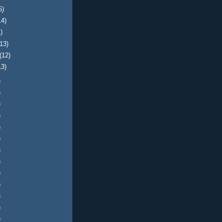
5)
14)
)
(13)
(12)
13)
)
)
)
)
)
)
)
)
)
)
)
)
)