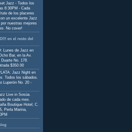
set Jazz - Todos los
las 8:30PM - Cada
frute de los placeres
 con un excelente Jazz
 por nuestras mejores
es. No cover!
!!! en el resto del
 Lunes de Jazz en
Ocho Bar, en la Av.
 Duarte No. 178.
trada $350.00
ATA: Jazz Night en
s. Todos los sábados.
io Luperón No. 20 -
z Live in Sosúa.
ado de cada mes.
aña Boutique Hotel; C.
 5, Perla Marina,
00PM
blog