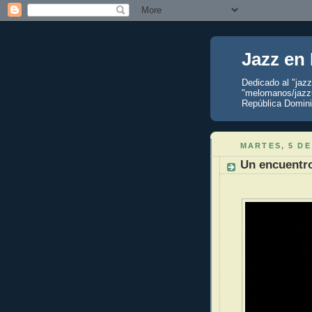
Jazz en
Dedicado al "jaz
"melomanos/jazzu
República Domini
MARTES, 5 DE
Un encuentr