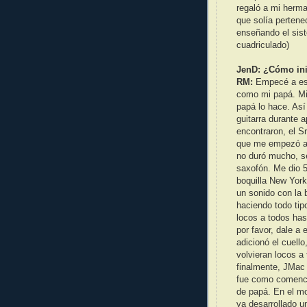
regaló a mi herm
que solía perten
enseñando el sist
cuadriculado)
JenD: ¿Cómo ini
RM:
Empecé a est
como mi papá. Mis
papá lo hace. Así
guitarra durante
encontraron, el S
que me empezó a 
no duró mucho, s
saxofón. Me dio 5
boquilla New York
un sonido con la 
haciendo todo tip
locos a todos has
por favor, dale a 
adicionó el cuello
volvieran locos a
finalmente, JMac 
fue como comencé
de papá. En el mo
ya desarrollado u