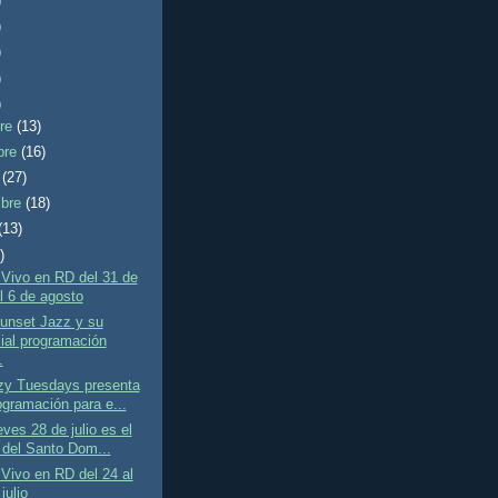
)
)
)
)
)
bre
(13)
bre
(16)
e
(27)
mbre
(18)
(13)
)
Vivo en RD del 31 de
al 6 de agosto
unset Jazz y su
ial programación
.
zy Tuesdays presenta
ogramación para e...
ves 28 de julio es el
e del Santo Dom...
Vivo en RD del 24 al
julio