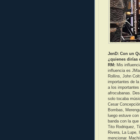
JenD: Con un Qui
¿quienes dirías 
RM:
Mis influenc
influencia es JMa
Rollins, John Col
importantes de la
a los importantes
afrocubanas. Des
solo tocaba músic
Cesar Concepció
Bombas, Merengue
luego estuve con 
banda con la que
Tito Rodriquez, T
Rivera, La Lupe,
mencionar. Machit