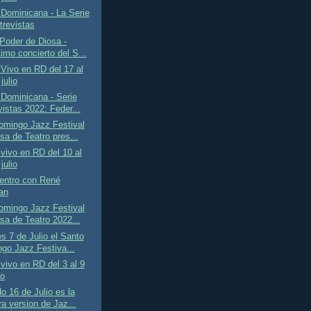
Dominicana - La Serie
trevistas
Poder de Diosa -
imo concierto del S...
Vivo en RD del 17 al
julio
Dominicana - Serie
vistas 2022: Feder...
omingo Jazz Festival
sa de Teatro pres...
vivo en RD del 10 al
julio
entro con René
an
omingo Jazz Festival
sa de Teatro 2022...
s 7 de Julio el Santo
go Jazz Festiva...
vivo en RD del 3 al 9
io
o 16 de Julio es la
ra version de Jaz...