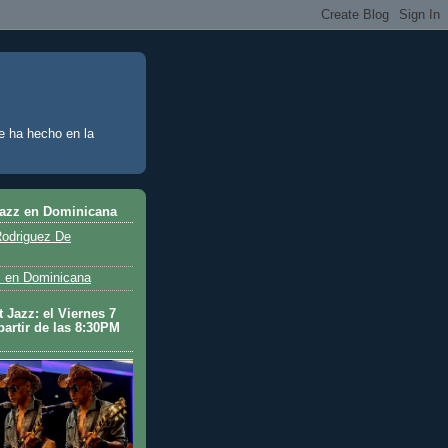
e ha hecho en la
Jazz en Dominicana
odriguez De
 en Dominicana
 Jazz: el Viernes 7
partir de las 8:30PM