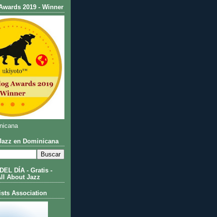
Awards 2019 - Winner
nicana
azz en Dominicana
L DÍA - Gratis -
All About Jazz
ists Association