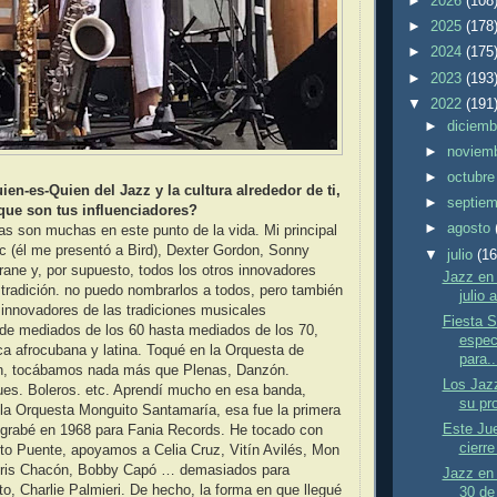
►
2026
(108
►
2025
(178
►
2024
(175
►
2023
(193
▼
2022
(191
►
diciem
►
noviem
►
octubr
en-es-Quien del Jazz y la cultura alrededor de ti,
►
septie
que son tus influenciadores?
►
agosto
ias son muchas en este punto de la vida. Mi principal
c (él me presentó a Bird), Dexter Gordon, Sonny
▼
julio
(16
trane y, por supuesto, todos los otros innovadores
Jazz en 
 tradición. no puedo nombrarlos a todos, pero también
julio 
 innovadores de las tradiciones musicales
Fiesta S
de mediados de los 60 hasta mediados de los 70,
espec
a afrocubana y latina. Toqué en la Orquesta de
para..
n, tocábamos nada más que Plenas, Danzón.
Los Jaz
s. Boleros. etc. Aprendí mucho en esa banda,
su pr
la Orquesta Monguito Santamaría, esa fue la primera
Este Jue
 grabé en 1968 para Fania Records. He tocado con
cierr
ito Puente, apoyamos a Celia Cruz, Vitín Avilés, Mon
 Iris Chacón, Bobby Capó … demasiados para
Jazz en 
o, Charlie Palmieri. De hecho, la forma en que llegué
30 de 