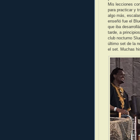
Mis lecciones co
para practicar y 
algo más, escalas
enseñó fue el Blu
que iba desarrol
tarde, a principi
club nocturno Slu
último set de la 
el set. Muchas his