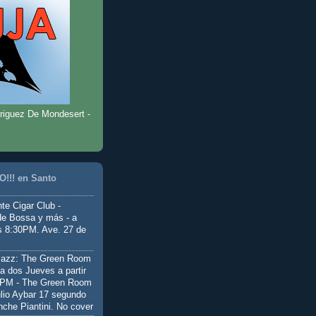
riguez De Mondesert -
!!! en Santo
te Cigar Club -
de Bossa y más - a
as 8:30PM. Ave. 27 de
Jazz: The Green Room
a dos Jueves a partir
0PM - The Green Room
ulio Aybar 17 segundo
nche Piantini. No cover