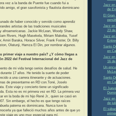
era vez a la banda de Puente fue cuando fui a
Jazz en 
rido amigo, el gran saxofonista y flautista dominicano
de En
El Gran 
penúlt
tunado de haber conocido y servido como aprendiz
Jazz en 
randes artistas de las tradiciones musicales
23 de 
 y afroamericanas. Jackie McLean, Woody Shaw,
Sam Rivers, Hugh Masekela, Miriam Makeba, Yusef
Jazz en 
or, Amiri Baraka, Horace Silver, Frank Foster, Dr. Billy
Entre
ton, Olatunji, Hamza El Din, por nombrar algunos.
Santo D
en Ca
u primer viaje a nuestro país? ¿Y cómo llegas a
Jazz en 
ión 2022 del Festival Internacional del Jazz de
16 de 
Un encu
nto de mi vida tengo serios desafíos de salud. He
McLe
s durante 17 años. He tenido la suerte de poder
ecido a una carrera itinerante y de actuaciones.
Santo D
en Ca
nas de presentarme en RD con.Toné, Joselo
. Este viaje y concierto tiene un significado
El Jueve
vida. Esta no es mi primera vez en RD. La primera vez
Domin
tar en la boda de mi hijo René Jr., quien se casó en
Jazz en 
07. Sin embargo, el hecho es que tengo raíces
de jul
abuela paterna es dominicana. Nunca tuve la
El sábad
nocerla ya que falleció muchos años antes de que yo
prime
este viaje es uno muy especial para mí.