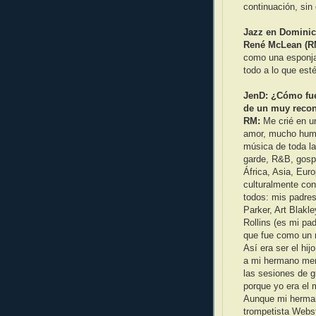
continuación, sin 
Jazz en Dominic
René McLean (R
como una esponja,
todo a lo que est
JenD: ¿Cómo fue 
de un muy reco
RM:
Me crié en u
amor, mucho humo
música de toda la
garde, R&B, gospe
África, Asia, Eur
culturalmente co
todos: mis padre
Parker, Art Blakl
Rollins (es mi pad
que fue como un 
Así era ser el hi
a mi hermano meno
las sesiones de g
porque yo era el 
Aunque mi hermano
trompetista Webst