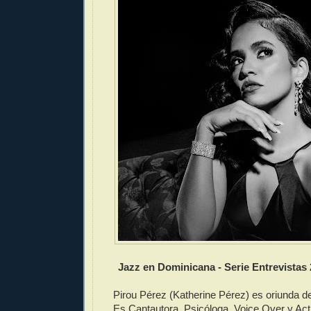
Jazz en Dominicana - Serie Entrevistas 
Pirou Pérez (Katherine Pérez) es oriunda 
Es Cantautora, Psicóloga, Voice Over y Ac