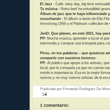
El Jazz
- Café, rainy day, big time sensualit
Tu música
- Retro feel/ Inconfundible/ groov
Álbum de jazz que te haya influenciado 
escuchando
- El álbum a dueto de Ella Fitz
Armstrong 1956 y el Platinum collection de
JenD: Que planes, en este 2021, hay par
PP:
Mucha música, aprender a tocar el pia
intermedio y comprar una trompeta para co
Pirou, en tus palabras – que quisieras ad
compartir con nuestros lectores:
PP:
Al público que apoye a los artistas, qu
local, que lo comparta ya que no cuesta nad
mérito e importancia. Esa es la mejor forma
nuevos y no muy nuevos artistas de la esc
Publicado por
Fernando Rodriguez De Mon
1 comentario: