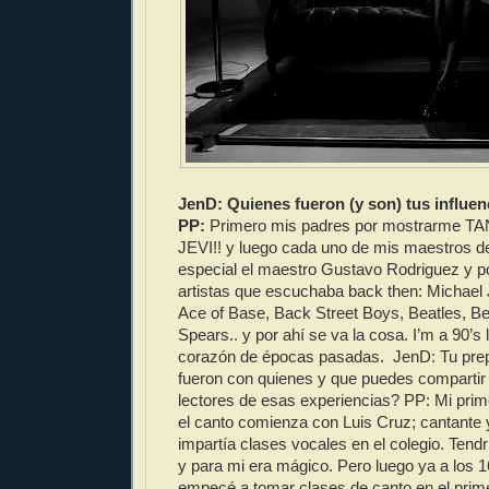
JenD: Quienes fueron (y son) tus influe
PP:
Primero mis padres por mostrarme 
JEVI!! y luego cada uno de mis maestros de
especial el maestro Gustavo Rodriguez y p
artistas que escuchaba back then: Michael J
Ace of Base, Back Street Boys, Beatles, Be
Spears.. y por ahí se va la cosa. I’m a 90’s l
corazón de épocas pasadas. JenD: Tu prep
fueron con quienes y que puedes compartir
lectores de esas experiencias? PP: Mi prim
el canto comienza con Luis Cruz; cantante
impartía clases vocales en el colegio. Tend
y para mi era mágico. Pero luego ya a los 1
empecé a tomar clases de canto en el prim