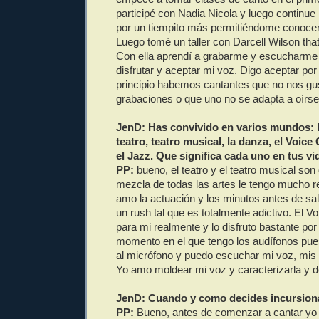
participé con Nadia Nicola y luego continue
por un tiempito más permitiéndome conoc
Luego tomé un taller con Darcell Wilson th
Con ella aprendí a grabarme y escucharme 
disfrutar y aceptar mi voz. Digo aceptar po
principio habemos cantantes que no nos g
grabaciones o que uno no se adapta a oírs
JenD: Has convivido en varios mundos: E
teatro, teatro musical, la danza, el Voice
el Jazz. Que significa cada uno en tus vi
PP:
bueno, el teatro y el teatro musical so
mezcla de todas las artes le tengo mucho re
amo la actuación y los minutos antes de sal
un rush tal que es totalmente adictivo. El 
para mi realmente y lo disfruto bastante po
momento en el que tengo los audífonos pues
al micrófono y puedo escuchar mi voz, mis i
Yo amo moldear mi voz y caracterizarla y 
JenD: Cuando y como decides incursiona
PP:
Bueno, antes de comenzar a cantar yo