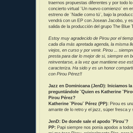
traernos propuestas diferentes y por todo lo 
concierto virtual ¨Un nuevo comienzo¨ en en
estreno de ¨Nadie como tú¨, bajo la producc
vendrá con un EP con Josean Jacobo, y est
salida de la producción del grupo The Blue 
Estoy muy agradecido de Pirou por el tiem
cada día más apretada agenda, la misma ll
viejos, en curso y por venir. Pirou ... siemp
presta para dar lo mejor de si, siempre en
reinventarse, a la vez que mantiene ese esti
caracteriza. Ha sido y es un honor comparti
con Pirou Pérez!!
Jazz en Dominicana (JenD): Iniciamos la 
preguntándole ¨Quien es Katherine ¨Pir
Pirou Pérez?
Katherine ¨Pirou¨ Pérez (PP):
Pirou es una
amante de lo retro y el jazz, súper fresca y
JenD: De donde sale el apodo ¨Pirou¨?
PP:
Papi siempre nos ponía apodos a todos