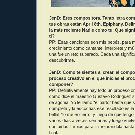
JenD: Eres compositora. Tanto letra com
tus obras están April 8th, Epiphany, Deli
la más reciente Nadie como tu. Que signi
ti?
PP:
Esas canciones son mis bebés, para mi
crecimiento como cantante, intérprete y mú
una fue un reto superado. Cada una signific
descubrirme.
JenD: Como te sientes al crear, al comp
proceso creativo en el que inicias el pro
componer?
PP:
Definitivamente hay todo un proceso c
como dice el maestro Gustavo Rodriguez 
de agonía. Yo le llamo “el parto” hasta que 
completa y la escuchas ese resultado es l
bella! Yo me encierro, y luego de qué tengo l
varios días a veces semanas y luego vuelvo
con oídos limpios para ir mejorándola hasta 
final.