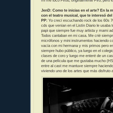
mi me toco Pirou, originalmente Piro, pero 
JenD: Como te inicias en el arte? En la
con el teatro musical, que te interesó d
PP:
Yo crecí escuchando rock de los 60s 7
cds que venían en el Listín Diario le usaba 
papi que siempre fue muy artista y mami ad
Todos cantaban en mi casa. Me crié siemp
micrófonos y mini instrumentos haciendo co
vacía con mi hermana y mis primos pero e
siempre hubo público, ya luego en el coleg
clases de coro y luego me enteré de un cas
de una película que me gustaba mucho (HS
entre al cast me mantuve siempre haciendo t
viviendo uno de los artes que más disfruto