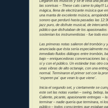
Llegaron los músicos y se le veía una picard
las sonrisas – These cats came to play!!! L
mágica, llena de electrizante música que en
una manta de excelente música, arropándol
sonoro que perduró hasta pasadas las 12:3
jazz puro, de disfrute musical, de intercam
público que disfrutaban de los apasionados
sostenían los instrumentistas - fue todo eso
Las primeras notas salieron del trombón y
anunciada que ésta sería especialmente má
inmediato fluidos diálogos entre trombón, ba
bajo – enriquecedoras conversaciones las 
sí y con el público. Un estándar tras otro c
unas vibras de alto octanaje, con una entre
normal. Terminaron el primer set con la pr
¨esperen pa´ que vean lo que viene¨.
Inicia el segundo set, y ciertamente se cum
este set las notas vuelan – swing, bebop, lat
Caliente, picante, apasionante entregas – l
terminar – nadie quería que terminara, ni lo
público – todos conscientes que estaban pa