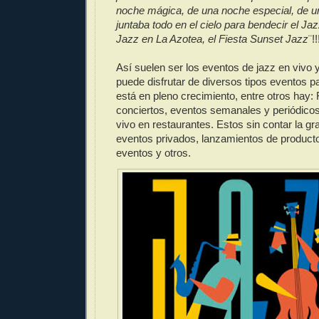
noche mágica, de una noche especial, de 
juntaba todo en el cielo para bendecir el Jazz
Jazz en La Azotea, el Fiesta Sunset Jazz
¨!!
Así suelen ser los eventos de jazz en vivo 
puede disfrutar de diversos tipos eventos p
está en pleno crecimiento, entre otros hay: 
conciertos, eventos semanales y periódico
vivo en restaurantes. Estos sin contar la gr
eventos privados, lanzamientos de producto
eventos y otros.