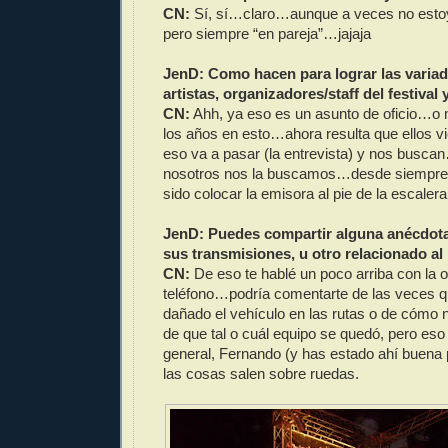
CN:
Sí, sí…claro…aunque a veces no est
pero siempre “en pareja”…jajaja
JenD: Como hacen para lograr las variad
artistas, organizadores/staff del festiva
CN:
Ahh, ya eso es un asunto de oficio…o 
los años en esto…ahora resulta que ellos v
eso va a pasar (la entrevista) y nos busca
nosotros nos la buscamos…desde siempre, 
sido colocar la emisora al pie de la escaler
JenD: Puedes compartir alguna anécdota
sus transmisiones, u otro relacionado a
CN:
De eso te hablé un poco arriba con la o
teléfono…podría comentarte de las veces 
dañado el vehículo en las rutas o de cómo
de que tal o cuál equipo se quedó, pero es
general, Fernando (y has estado ahí buena 
las cosas salen sobre ruedas.