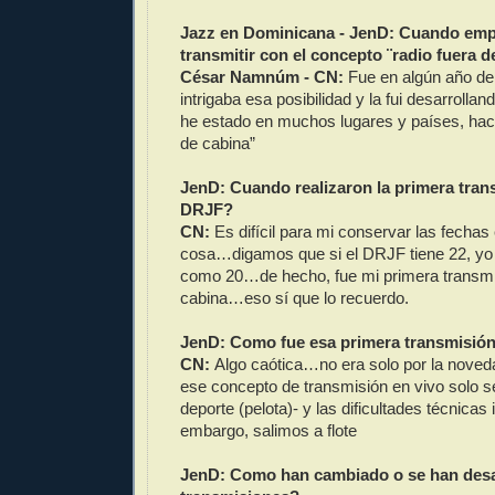
Jazz en Dominicana - JenD:
Cuando empi
transmitir con el concepto ¨radio fuera d
César Namnúm - CN:
Fue en algún año d
intrigaba esa posibilidad y la fui desarrol
he estado en muchos lugares y países, haci
de cabina”
JenD: Cuando realizaron la primera tran
DRJF?
CN:
Es difícil para mi conservar las fecha
cosa…digamos que si el DRJF tiene 22, yo 
como 20…de hecho, fue mi primera transmi
cabina…eso sí que lo recuerdo.
JenD: Como fue esa primera transmisió
CN:
Algo caótica…no era solo por la noved
ese concepto de transmisión en vivo solo se
deporte (pelota)- y las dificultades técnica
embargo, salimos a flote
JenD: Como han cambiado o se han desa