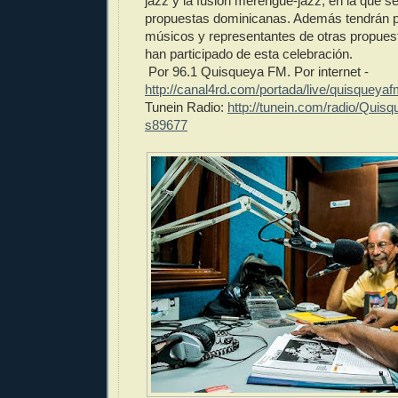
jazz y la fusión merengue-jazz, en la que s
propuestas dominicanas. Además tendrán pa
músicos y representantes de otras propuest
han participado de esta celebración.
Por 96.1 Quisqueya FM. Por internet -
http://canal4rd.com/portada/live/quisqueya
Tunein Radio:
http://tunein.com/radio/Quis
s89677