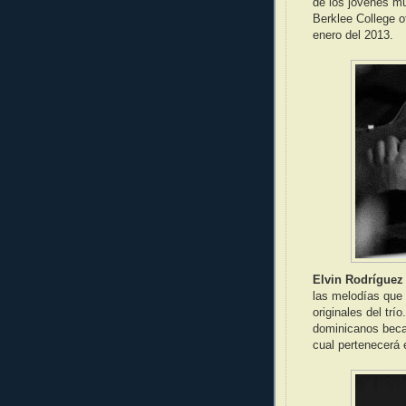
de los jóvenes m
Berklee College of
enero del 2013.
Elvin Rodríguez
las melodías que 
originales del tr
dominicanos becad
cual pertenecerá 