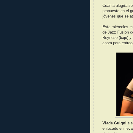
Cuanta alegría se
propuesta en el 
jóvenes que se at
Este miércoles m
de Jazz Fusion co
Reynoso (bajo) y 
ahora para entreg
Vlade Guigni
sie
enfocado en lleva