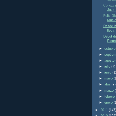
Conozcan
Jazz!!
Feliz Dí
Músic
Desde l
llega
Debut d
Pican
►
octubr
►
septie
►
agosto
►
julio
(7)
►
junio
(1
►
mayo
(
►
abril
(7)
►
marzo
►
febrero
►
enero
(
►
2011
(147