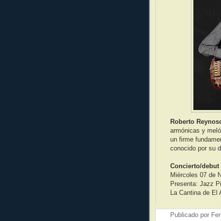
Roberto Reynos
armónicas y melód
un firme fundame
conocido por su d
Concierto/debut
Miércoles 07 de N
Presenta: Jazz P
La Cantina de El 
Publicado por
Fer