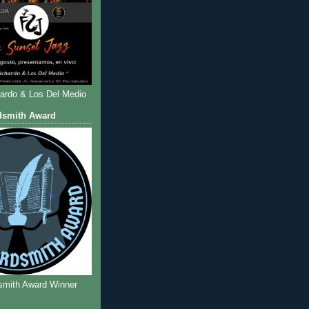
hardo & Los Del Medio
dsmith Award
smith Award Winner