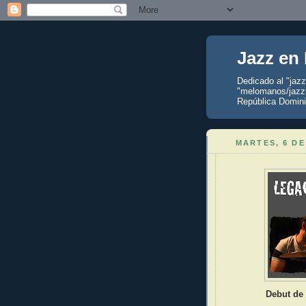
Jazz en
Dedicado al "jaz
"melomanos/jazzu
República Domini
MARTES, 6 DE
Debut de 