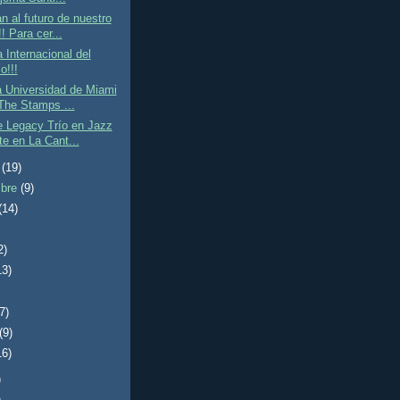
 al futuro de nuestro
! Para cer...
a Internacional del
o!!!
a Universidad de Miami
 The Stamps ...
e Legacy Trío en Jazz
te en La Cant...
e
(19)
mbre
(9)
(14)
2)
13)
(7)
(9)
16)
)