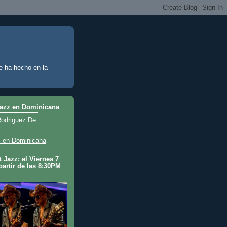
e ha hecho en la
Jazz en Dominicana
odriguez De
 en Dominicana
 Jazz: el Viernes 7
partir de las 8:30PM