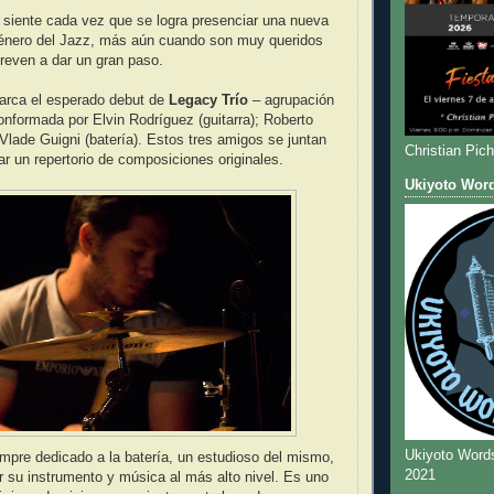
 siente cada vez que se logra presenciar una nueva
género del Jazz, más aún cuando son muy queridos
reven a dar un gran paso.
arca el esperado debut de
Legacy Trío
– agrupación
nformada por Elvin Rodríguez (guitarra); Roberto
Vlade Guigni (batería). Estos tres amigos se juntan
Christian Pic
ar un repertorio de composiciones originales.
Ukiyoto Wor
Ukiyoto Word
mpre dedicado a la batería, un estudioso del mismo,
2021
r su instrumento y música al más alto nivel. Es uno