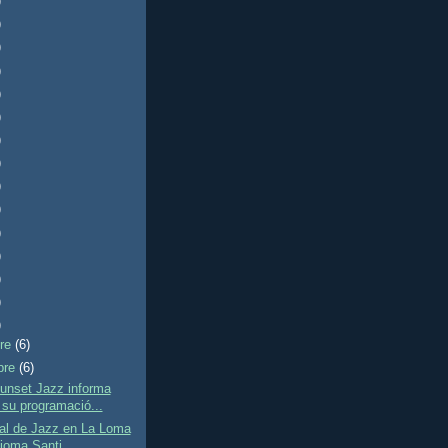
)
)
)
)
)
)
)
)
)
)
)
)
)
)
)
bre
(6)
bre
(6)
unset Jazz informa
 su programació...
val de Jazz en La Loma
joma Santi...