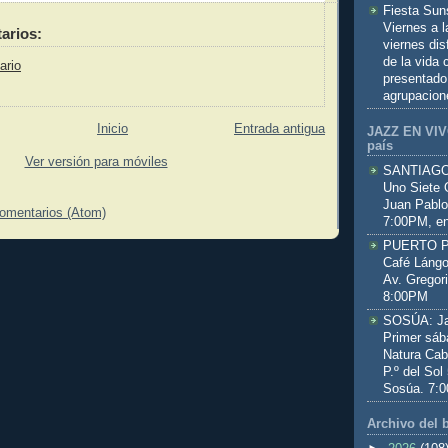
Fiesta Sun
Viernes a 
arios:
viernes dis
de la vida
ario
presentado
agrupacion
Inicio
Entrada antigua
JAZZ EN VIVO
país
Ver versión para móviles
SANTIAGO:
Uno Siete 
Juan Pablo
comentarios (Atom)
7:00PM, en
PUERTO PL
Café Lángo
Av. Gregor
8:00PM
SOSÚA: Jaz
Primer sáb
Natura Cab
P.º del Sol
Sosúa. 7:
Archivo del 