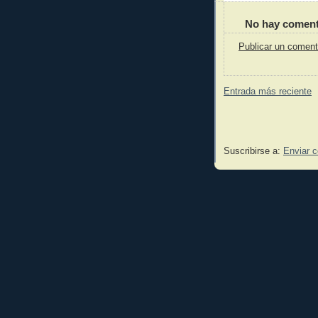
No hay coment
Publicar un coment
Entrada más reciente
Suscribirse a:
Enviar 