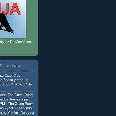
riguez De Mondesert -
!!! en Santo
te Cigar Club -
de Bossa y más - a
as 8:30PM. Ave. 27 de
Jazz: The Green Room
a dos Jueves a partir
0PM - The Green Room
ulio Aybar 17 segundo
nche Piantini. No cover