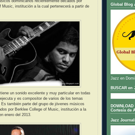
úsicos dominicanos recientemente becados por
Global Blog 
 Music, institución a la cual pertenecerá a partir de
Jazz en Domi
BUSCAR en J
tiene un sonido excelente y muy particular en todas
ejecuta y es compositor de varios de los temas
ío. Es también parte del grupo de jóvenes músicos
DOWNLOAD DE
os por Berklee College of Music, institución a la
Cortesía de 
en enero del 2013.
Jazz Journal