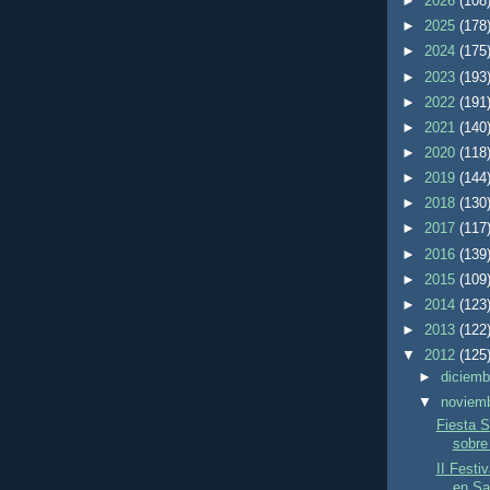
►
2026
(108
►
2025
(178
►
2024
(175
►
2023
(193
►
2022
(191
►
2021
(140
►
2020
(118
►
2019
(144
►
2018
(130
►
2017
(117
►
2016
(139
►
2015
(109
►
2014
(123
►
2013
(122
▼
2012
(125
►
diciem
▼
noviem
Fiesta S
sobre
II Festi
en Sa