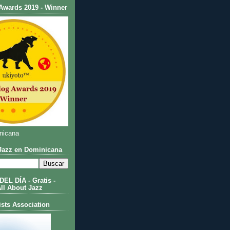
Awards 2019 - Winner
nicana
azz en Dominicana
L DÍA - Gratis -
All About Jazz
ists Association