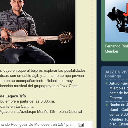
Fernando Rod
Member
o
, cuyo enfoque al bajo es explorar las posibilidades
JAZZ EN VIVO
icas con un estilo ágil, y al mismo tiempo proveer
Domingo
nto en su acompañamiento. Roberto es muy
Arturo Fuen
irección musical del grupo/proyecto Jazz Christ.
Miércoles 
partir de l
 de Legacy Trío
Febrero
oviembre a partir de las 8:30p.m.
Noche de 
icante en La Cantina
Band - Cad
Agave en la Arzobispo Meriño 115 – Zona Colonial
de las 9:3
- Andrés J
piso, Ensa
nando Rodriguez De Mondesert
en
1:57 p. m.