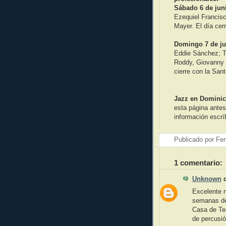
Sábado 6 de jun
Ezequiel Francisc
Mayer. El día cer
Domingo 7 de ju
Eddie Sánchez; T
Roddy, Giovanny H
cierre con la Sa
Jazz en Domini
esta página antes
información esc
Publicado por
Fer
1 comentario:
Unknown
d
Excelente 
semanas de 
Casa de Tea
de percusió