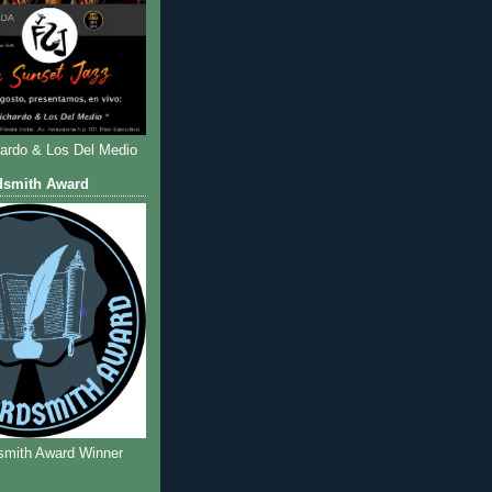
hardo & Los Del Medio
dsmith Award
smith Award Winner