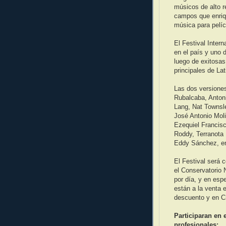
músicos de alto r
campos que enriqu
música para pelíc
El Festival Inter
en el país y uno 
luego de exitosas
principales de La
Las dos versiones
Rubalcaba, Anton
Lang, Nat Townsl
José Antonio Moli
Ezequiel Francisc
Roddy, Terranota
Eddy Sánchez, en
El Festival será 
el Conservatorio 
por día, y en esp
están a la venta
descuento y en Cr
Participaran en 
profesionales: