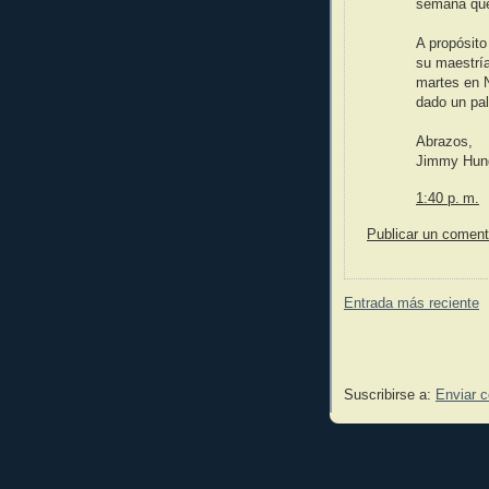
semana que
A propósito
su maestrí
martes en 
dado un pal
Abrazos,
Jimmy Hun
1:40 p. m.
Publicar un coment
Entrada más reciente
Suscribirse a:
Enviar 