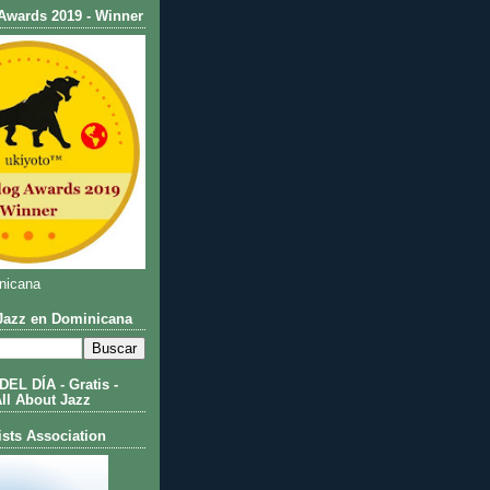
Awards 2019 - Winner
nicana
azz en Dominicana
L DÍA - Gratis -
All About Jazz
ists Association