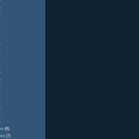
)
)
)
)
)
)
)
)
)
)
)
)
)
)
)
)
)
)
bre
(8)
bre
(7)