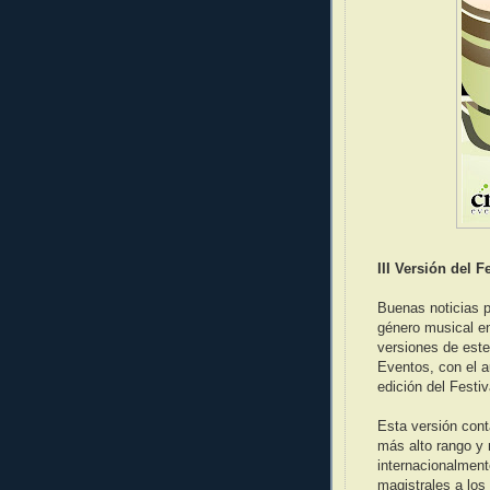
III Versión del 
Buenas noticias p
género musical en
versiones de este
Eventos, con el a
edición del Festi
Esta versión cont
más alto rango y 
internacionalment
magistrales a los