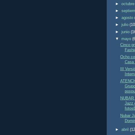
►
octubr
►
septie
►
agosto
►
julio
(10
►
junio
(1
▼
mayo
(
Cinco g
Fashi
Ocho co
Casa 
III Versi
Intern
ATENCIO
Grupo
pospu
NUBAR 
Jazz 
fotosE
Nubar J
Domin
►
abril
(12