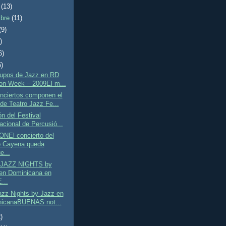
e
(13)
mbre
(11)
(9)
)
6)
6)
rupos de Jazz en RD
on Week – 2009El m...
nciertos componen el
de Teatro Jazz Fe...
ón del Festival
acional de Percusió...
NEl concierto del
 Cayena queda
e...
JAZZ NIGHTS by
en Dominicana en
...
azz Nights by Jazz en
icanaBUENAS not...
)