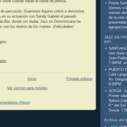
 viene cuando harán la rueda de prensa.
Fiesta Sun
Viernes a 
 de percusión, Guarionex Aquino volvió a demostrar
viernes dis
a en su actuación con Sandy Gabriel el pasado
de la vida
Nu:Bar, donde sin dudas Jazz en Dominnicana ha
presentado
o con los duetos de los martes. ¡Felicidades!
agrupacion
JAZZ EN VIVO
país
gría
SANTIAGO:
Uno Siete 
Juan Pablo
ario
7:00PM, en
PUERTO PL
Café Lángo
Inicio
Entrada antigua
Av. Gregor
8:00PM
Ver versión para móviles
SOSÚA: Jaz
Primer sáb
Natura Cab
comentarios (Atom)
P.º del Sol
Sosúa. 7:
Archivo del 