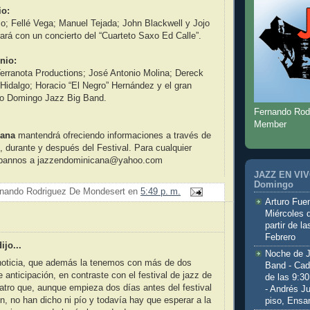
io:
o; Fellé Vega; Manuel Tejada; John Blackwell y Jojo
rará con un concierto del “Cuarteto Saxo Ed Calle”.
nio:
erranota Productions; José Antonio Molina; Dereck
idalgo; Horacio “El Negro” Hernández y el gran
nto Domingo Jazz Big Band.
Fernando Rod
Member
cana
mantendrá ofreciendo informaciones a través de
, durante y después del Festival. Para cualquier
ríbannos a jazzendominicana@yahoo.com
JAZZ EN VIVO
Domingo
nando Rodriguez De Mondesert
en
5:49 p. m.
Arturo Fuen
Miércoles 
partir de l
Febrero
ijo...
Noche de 
noticia, que además la tenemos con más de dos
Band - Cad
anticipación, en contraste con el festival de jazz de
de las 9:3
tro que, aunque empieza dos días antes del festival
- Andrés J
n, no han dicho ni pío y todavía hay que esperar a la
piso, Ensa