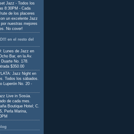
set Jazz - Todos los
las 8:30PM - Cada
frute de los placeres
 con un excelente Jazz
 por nuestras mejores
es. No cover!
!!! en el resto del
 Lunes de Jazz en
Ocho Bar, en la Av.
 Duarte No. 178.
trada $350.00
ATA: Jazz Night en
s. Todos los sábados.
io Luperón No. 20 -
z Live in Sosúa.
ado de cada mes.
aña Boutique Hotel; C.
 5, Perla Marina,
00PM
blog