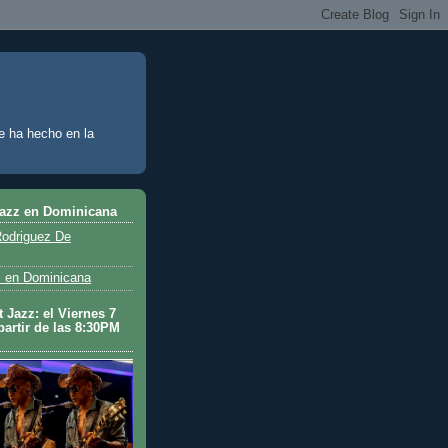
e ha hecho en la
Jazz en Dominicana
odriguez De
 en Dominicana
 Jazz: el Viernes 7
partir de las 8:30PM