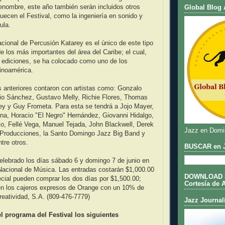
enombre, este año también serán incluidos otros
Global Blog 
ecen el Festival, como la ingeniería en sonido y
ula.
nacional de Percusión Katarey es el único de este tipo
de los más importantes del área del Caribe; el cual,
 ediciones, se ha colocado como uno de los
tinoamérica.
 anteriores contaron con artistas como: Gonzalo
io Sánchez, Gustavo Melly, Richie Flores, Thomas
ey y Guy Frometa. Para esta se tendrá a Jojo Mayer,
na, Horacio "El Negro" Hernández, Giovanni Hidalgo,
o, Fellé Vega, Manuel Tejada, John Blackwell, Derek
Jazz en Domi
 Producciones, la Santo Domingo Jazz Big Band y
tre otros.
BUSCAR en J
celebrado los días sábado 6 y domingo 7 de junio en
Nacional de Música. Las entradas costarán $1,000.00
DOWNLOAD DE
ecial pueden comprar los dos días por $1,500.00;
Cortesía de 
 en los cajeros expresos de Orange con un 10% de
eatividad, S.A. (809-476-7779)
Jazz Journal
el programa del Festival los siguientes