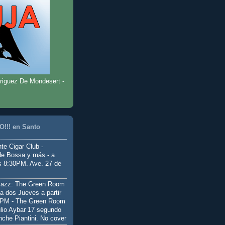
riguez De Mondesert -
!!! en Santo
te Cigar Club -
de Bossa y más - a
as 8:30PM. Ave. 27 de
Jazz: The Green Room
a dos Jueves a partir
0PM - The Green Room
ulio Aybar 17 segundo
nche Piantini. No cover