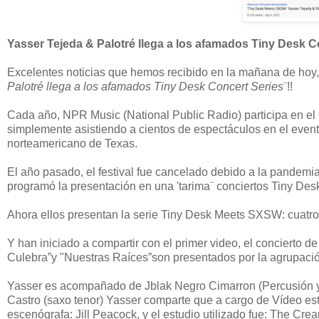
Yasser Tejeda & Palotré llega a los afamados Tiny Desk C
Excelentes noticias que hemos recibido en la mañana de hoy, 
Palotré llega a los afamados Tiny Desk Concert Series
¨!!
Cada año, NPR Music (National Public Radio) participa en e
simplemente asistiendo a cientos de espectáculos en el event
norteamericano de Texas.
El año pasado, el festival fue cancelado debido a la pandemi
programó la presentación en una 'tarima¨ conciertos Tiny Desk (
Ahora ellos presentan la serie Tiny Desk Meets SXSW: cuatro 
Y han iniciado a compartir con el primer video, el concierto 
Culebra”y "Nuestras Raíces”son presentados por la agrupació
Yasser es acompañado de Jblak Negro Cimarron (Percusión y Vo
Castro (saxo tenor) Yasser comparte que a cargo de Vídeo es
escenógrafa: Jill Peacock, y el estudio utilizado fue: The Cre