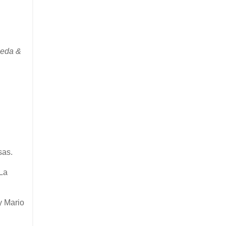
jeda &
esas.
”La
y Mario