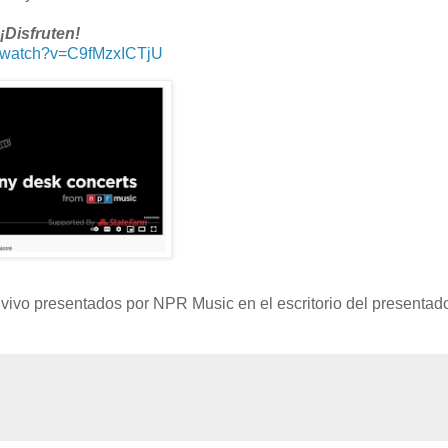
¡Disfruten!
m/watch?v=C9fMzxICTjU
vivo presentados por NPR Music en el escritorio del presentado