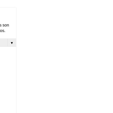
s son
os.
▼