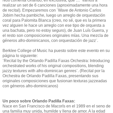
Nos comenta Orlando, en exclusiva, que … ¨vamos a
realizar un set de 6 canciones (aproximadamente una hora
de recital). Empezaremos con ¨Wave de Antonio Carlos
Jobim hecha pambiche, luego un arreglo de orquestación
coral para Palomita Blanca (creo, no sé, que es la primera
vez alguien le hace un arreglo con ese tipo de orquesta a
una bachata, pero no estoy seguro), de Juan Luís Guerra, y
el resto son composiciones originales mías. Una mezcla de
géneros afro-dominicanos, con orquestación de jazz¨.
Berklee College of Music ha puesto sobre este evento en su
página lo siguiente:
¨Recital by the Orlando Padilla Faxas Orchestra: Introducing
orchestrated works of his original compositions, blending
jazzy textures with afro-dominican genres¨. (Recital por la
Orchestra de Orlando Padilla Faxas, presentando sus
originales composiciones que fusionan texturas jazzeadas
con géneros afro-dominicanos)
Un poco sobre Orlando Padilla Faxas:
Nace en San Francisco de Macorís en el 1989 en el seno de
una familia muy unida, humilde y llena de amor. A la edad