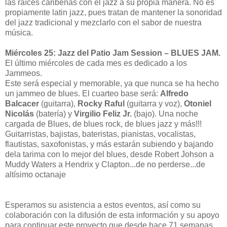
las raíces caribeñas con el jazz a su propia manera. No es
propiamente latin jazz, pues tratan de mantener la sonoridad
del jazz tradicional y mezclarlo con el sabor de nuestra
música.
Miércoles 25: Jazz del Patio Jam Session – BLUES JAM.
El último miércoles de cada mes es dedicado a los
Jammeos.
Este será especial y memorable, ya que nunca se ha hecho
un jammeo de blues. El cuarteo base será:
Alfredo
Balcacer
(guitarra),
Rocky Raful
(guitarra y voz),
Otoniel
Nicolás
(batería) y
Virgilio Feliz Jr.
(bajo). Una noche
cargada de Blues, de blues rock, de blues jazz y más!!!
Guitarristas, bajistas, bateristas, pianistas, vocalistas,
flautistas, saxofonistas, y más estarán subiendo y bajando
dela tarima con lo mejor del blues, desde Robert Johson a
Muddy Waters a Hendrix y Clapton...de no perderse...de
altísimo octanaje
Esperamos su asistencia a estos eventos, así como su
colaboración con la difusión de esta información y su apoyo
para continuar este proyecto que desde hace 71 semanas