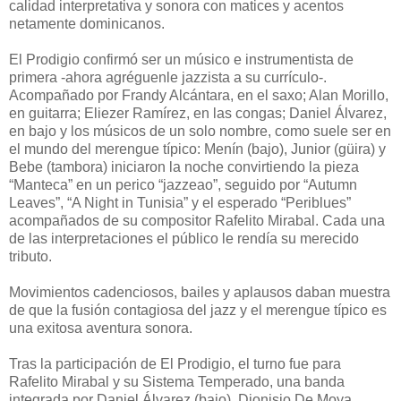
calidad interpretativa y sonora con matices y acentos
netamente dominicanos.
El Prodigio confirmó ser un músico e instrumentista de
primera -ahora agréguenle jazzista a su currículo-.
Acompañado por Frandy Alcántara, en el saxo; Alan Morillo,
en guitarra; Eliezer Ramírez, en las congas; Daniel Álvarez,
en bajo y los músicos de un solo nombre, como suele ser en
el mundo del merengue típico: Menín (bajo), Junior (güira) y
Bebe (tambora) iniciaron la noche convirtiendo la pieza
“Manteca” en un perico “jazzeao”, seguido por “Autumn
Leaves”, “A Night in Tunisia” y el esperado “Periblues”
acompañados de su compositor Rafelito Mirabal. Cada una
de las interpretaciones el público le rendía su merecido
tributo.
Movimientos cadenciosos, bailes y aplausos daban muestra
de que la fusión contagiosa del jazz y el merengue típico es
una exitosa aventura sonora.
Tras la participación de El Prodigio, el turno fue para
Rafelito Mirabal y su Sistema Temperado, una banda
integrada por Daniel Álvarez (bajo), Dionisio De Moya