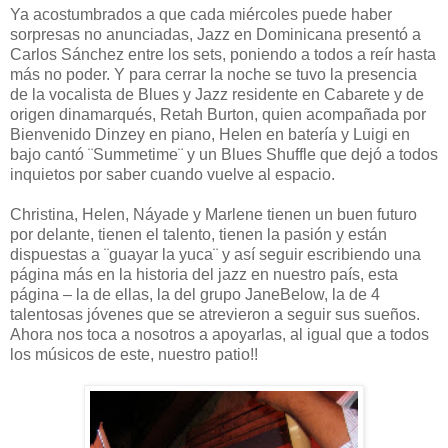
Ya acostumbrados a que cada miércoles puede haber
sorpresas no anunciadas, Jazz en Dominicana presentó a
Carlos Sánchez entre los sets, poniendo a todos a reír hasta
más no poder. Y para cerrar la noche se tuvo la presencia
de la vocalista de Blues y Jazz residente en Cabarete y de
origen dinamarqués, Retah Burton, quien acompañada por
Bienvenido Dinzey en piano, Helen en batería y Luigi en
bajo cantó ¨Summetime¨ y un Blues Shuffle que dejó a todos
inquietos por saber cuando vuelve al espacio.
Christina, Helen, Náyade y Marlene tienen un buen futuro
por delante, tienen el talento, tienen la pasión y están
dispuestas a ¨guayar la yuca¨ y así seguir escribiendo una
página más en la historia del jazz en nuestro país, esta
página – la de ellas, la del grupo JaneBelow, la de 4
talentosas jóvenes que se atrevieron a seguir sus sueños.
Ahora nos toca a nosotros a apoyarlas, al igual que a todos
los músicos de este, nuestro patio!!