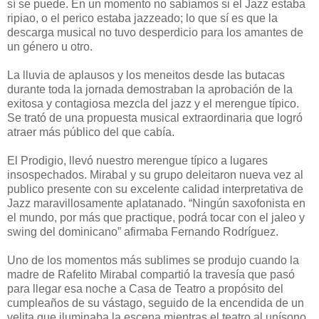
sí se puede. En un momento no sabíamos si el Jazz estaba
ripiao, o el perico estaba jazzeado; lo que sí es que la
descarga musical no tuvo desperdicio para los amantes de
un género u otro.
La lluvia de aplausos y los meneitos desde las butacas
durante toda la jornada demostraban la aprobación de la
exitosa y contagiosa mezcla del jazz y el merengue típico.
Se trató de una propuesta musical extraordinaria que logró
atraer más público del que cabía.
El Prodigio, llevó nuestro merengue típico a lugares
insospechados. Mirabal y su grupo deleitaron nueva vez al
publico presente con su excelente calidad interpretativa de
Jazz maravillosamente aplatanado. “Ningún saxofonista en
el mundo, por más que practique, podrá tocar con el jaleo y
swing del dominicano” afirmaba Fernando Rodríguez.
Uno de los momentos más sublimes se produjo cuando la
madre de Rafelito Mirabal compartió la travesía que pasó
para llegar esa noche a Casa de Teatro a propósito del
cumpleaños de su vástago, seguido de la encendida de un
velita que iluminaba la escena mientras el teatro al unísono