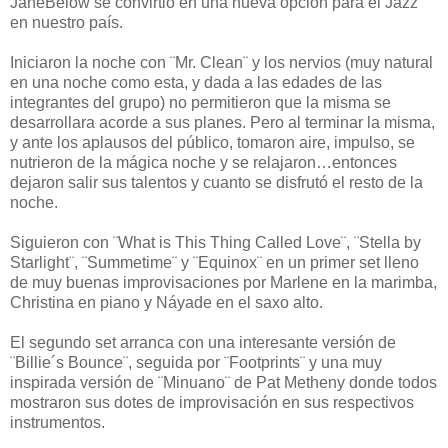
JaneBelow se convirtió en una nueva opción para el Jazz
en nuestro país.
Iniciaron la noche con ¨Mr. Clean¨ y los nervios (muy natural
en una noche como esta, y dada a las edades de las
integrantes del grupo) no permitieron que la misma se
desarrollara acorde a sus planes. Pero al terminar la misma,
y ante los aplausos del público, tomaron aire, impulso, se
nutrieron de la mágica noche y se relajaron…entonces
dejaron salir sus talentos y cuanto se disfrutó el resto de la
noche.
Siguieron con ¨What is This Thing Called Love¨, ¨Stella by
Starlight¨, ¨Summetime¨ y ¨Equinox¨ en un primer set lleno
de muy buenas improvisaciones por Marlene en la marimba,
Christina en piano y Náyade en el saxo alto.
El segundo set arranca con una interesante versión de
¨Billie´s Bounce¨, seguida por ¨Footprints¨ y una muy
inspirada versión de ¨Minuano¨ de Pat Metheny donde todos
mostraron sus dotes de improvisación en sus respectivos
instrumentos.