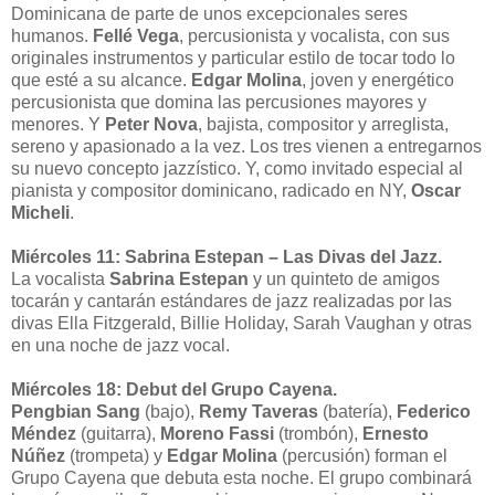
Dominicana de parte de unos excepcionales seres
humanos.
Fellé Vega
, percusionista y vocalista, con sus
originales instrumentos y particular estilo de tocar todo lo
que esté a su alcance.
Edgar Molina
, joven y energético
percusionista que domina las percusiones mayores y
menores. Y
Peter Nova
, bajista, compositor y arreglista,
sereno y apasionado a la vez. Los tres vienen a entregarnos
su nuevo concepto jazzístico. Y, como invitado especial al
pianista y compositor dominicano, radicado en NY,
Oscar
Micheli
.
Miércoles 11: Sabrina Estepan – Las Divas del Jazz.
La vocalista
Sabrina Estepan
y un quinteto de amigos
tocarán y cantarán estándares de jazz realizadas por las
divas Ella Fitzgerald, Billie Holiday, Sarah Vaughan y otras
en una noche de jazz vocal.
Miércoles 18: Debut del Grupo Cayena.
Pengbian Sang
(bajo),
Remy Taveras
(batería),
Federico
Méndez
(guitarra),
Moreno Fassi
(trombón),
Ernesto
Núñez
(trompeta) y
Edgar Molina
(percusión) forman el
Grupo Cayena que debuta esta noche. El grupo combinará